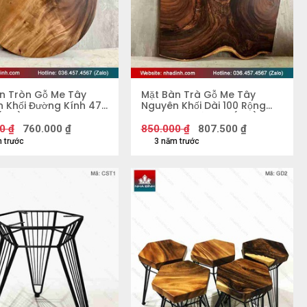
n Tròn Gỗ Me Tây
Mặt Bàn Trà Gỗ Me Tây
 Khối Đường Kính 47
Nguyên Khối Dài 100 Rộng
(cm)
67-44-90 Dày 2,8 (cm)
0
₫
760.000
₫
850.000
₫
807.500
₫
 trước
3 năm trước