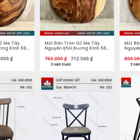
ỗ Me Tây
Mặt Bàn Tròn Gỗ Me Tây
Mặt Bà
ờng Kính 59
Nguyên Khối Đường Kính 56
Nguyên
Dày 4,8 (cm)
Dày 5 
.000
₫
750.000
₫
712.500
₫
800.00
3 năm trước
3 năm