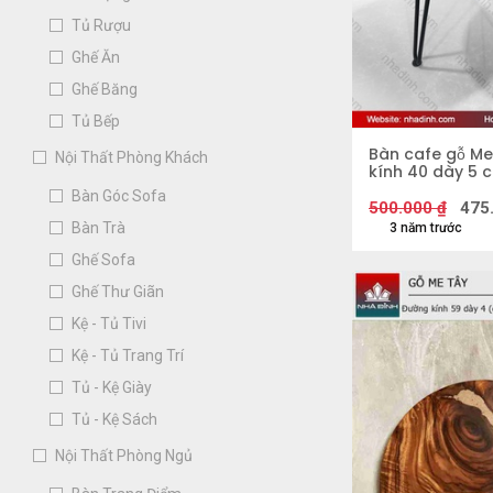
Tủ Rượu
Ghế Ăn
Ghế Băng
Tủ Bếp
Bàn cafe gỗ M
Nội Thất Phòng Khách
kính 40 dày 5 
Bàn Góc Sofa
500.000
₫
475
Bàn Trà
3 năm trước
Ghế Sofa
Ghế Thư Giãn
Kệ - Tủ Tivi
Kệ - Tủ Trang Trí
Tủ - Kệ Giày
Tủ - Kệ Sách
Nội Thất Phòng Ngủ