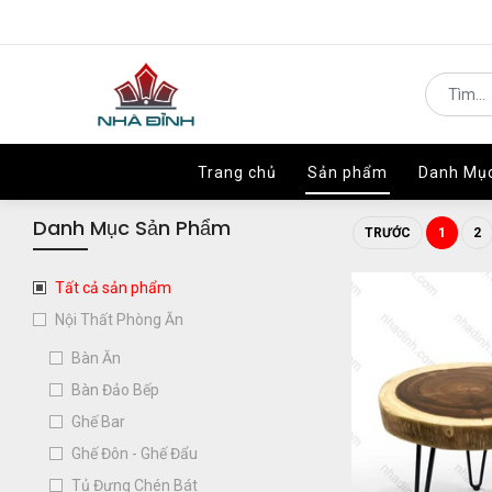
Trang chủ
Trang chủ
Sản phẩm
Sản phẩm
Danh Mụ
Danh Mụ
Danh Mục Sản Phẩm
TRƯỚC
1
2
Tất cả sản phẩm
Nội Thất Phòng Ăn
Bàn Ăn
Bàn Đảo Bếp
Ghế Bar
Ghế Đôn - Ghế Đẩu
Tủ Đựng Chén Bát