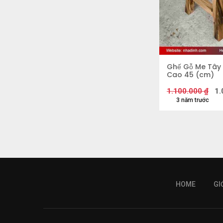
Ghế Gỗ Me Tây 
Cao 45 (cm)
1.100.000
₫
1.
3 năm trước
HOME
GI