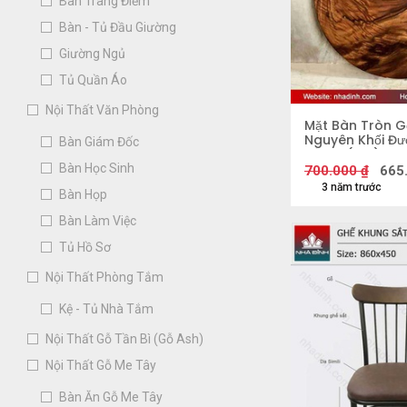
Bàn Trang Điểm
Bàn - Tủ Đầu Giường
Giường Ngủ
Tủ Quần Áo
Nội Thất Văn Phòng
Mặt Bàn Tròn G
Nguyên Khối Đư
Bàn Giám Đốc
Dày 4 (cm)
Bàn Học Sinh
700.000
₫
665
3 năm trước
Bàn Họp
Bàn Làm Việc
Tủ Hồ Sơ
Nội Thất Phòng Tắm
Kệ - Tủ Nhà Tắm
Nội Thất Gỗ Tần Bì (Gỗ Ash)
Nội Thất Gỗ Me Tây
Bàn Ăn Gỗ Me Tây