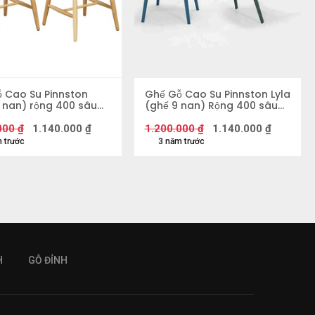
ỗ Cao Su Pinnston
Ghế Gỗ Cao Su Pinnston Lyla
 nan) rộng 400 sâu
(ghế 9 nan) Rộng 400 sâu
ao 830 mm
440 cao 830 mm
000
₫
1.140.000
₫
1.200.000
₫
1.140.000
₫
 trước
3 năm trước
H
GỖ ĐỈNH