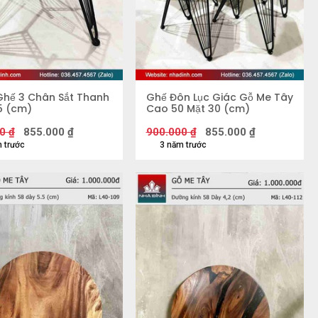
hế 3 Chân Sắt Thanh
Ghế Đôn Lục Giác Gỗ Me Tây
5 (cm)
Cao 50 Mặt 30 (cm)
0
₫
855.000
₫
900.000
₫
855.000
₫
 trước
3 năm trước