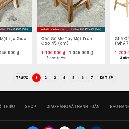
Mặt Lục Giác
Ghế Gỗ Me Tây Mặt Tròn
Ghế G
Cao 45 (cm)
(Ghế 7
440 c
045.000
₫
1.100.000
₫
1.045.000
₫
1.200.
3 năm trước
3 năm
TRƯỚC
1
2
3
4
5
6
7
KẾ TIẾP
ỚI THIỆU
SHOP
GIAO HÀNG VÀ THANH TOÁN
BẢO HÀN