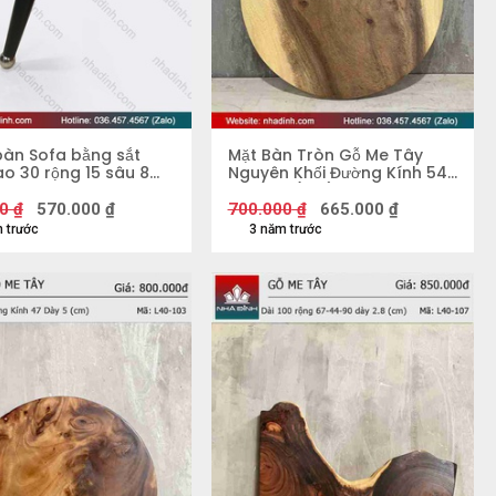
àn Sofa bằng sắt
Mặt Bàn Tròn Gỗ Me Tây
ao 30 rộng 15 sâu 8
Nguyên Khối Đường Kính 54
Dày 4.4 (cm)
0
₫
570.000
₫
700.000
₫
665.000
₫
 trước
3 năm trước