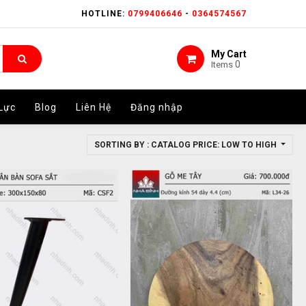
HOTLINE:
HOTLINE:
0799406646
0799406646
-
-
0364574567
0364574567
My Cart
My Cart
0
0
Items
Items
Lực
Lực
Blog
Blog
Liên Hệ
Liên Hệ
Đăng nhập
Đăng nhập
SORTING BY : CATALOG PRICE: LOW TO HIGH