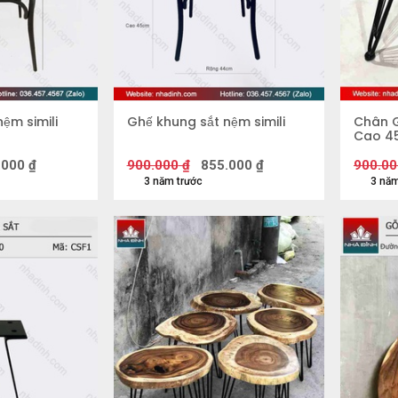
ệm simili
Ghế khung sắt nệm simili
Chân G
Cao 4
.000
₫
900.000
₫
855.000
₫
900.00
3 năm trước
3 năm