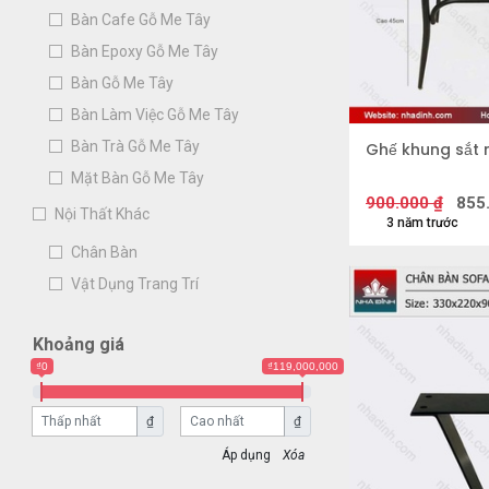
Bàn Cafe Gỗ Me Tây
Bàn Epoxy Gỗ Me Tây
Bàn Gỗ Me Tây
Bàn Làm Việc Gỗ Me Tây
Bàn Trà Gỗ Me Tây
Ghế khung sắt n
Mặt Bàn Gỗ Me Tây
900.000
₫
855
Nội Thất Khác
3 năm trước
Chân Bàn
Vật Dụng Trang Trí
Khoảng giá
₫0
₫119,000,000
₫
₫
Xóa