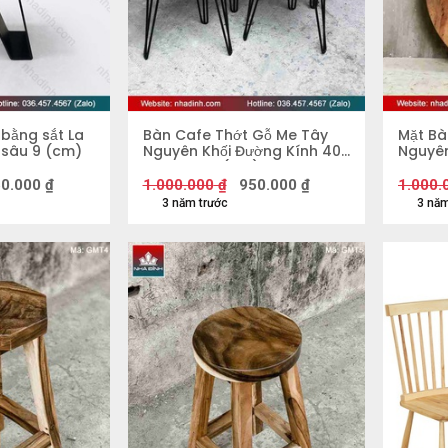
bằng sắt La
Bàn Cafe Thớt Gỗ Me Tây
Mặt Bà
 sâu 9 (cm)
Nguyên Khối Đường Kính 40-
Nguyên
50 Cao 55 (cm)
Dày 5,
0.000
₫
1.000.000
₫
950.000
₫
1.000.
3 năm trước
3 năm