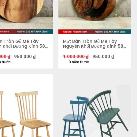
n Tròn Gỗ Me Tây
Mặt Bàn Tròn Gỗ Me Tây
 Khối Đường Kính 58
Nguyên Khối Đường Kính 58
5 (cm)
Dày 4,2 (cm)
000
₫
950.000
₫
1.000.000
₫
950.000
₫
 trước
3 năm trước