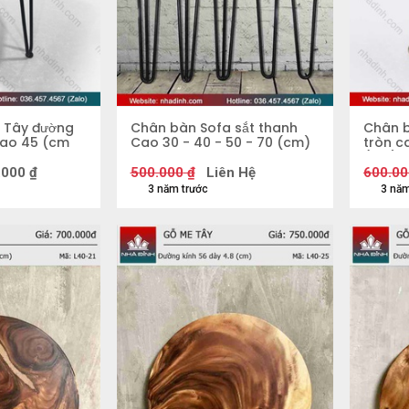
e Tây đường
Chân bàn Sofa sắt thanh
Chân b
cao 45 (cm
Cao 30 - 40 - 50 - 70 (cm)
tròn c
(cm)
.000
₫
500.000
₫
Liên Hệ
600.00
3 năm trước
3 năm