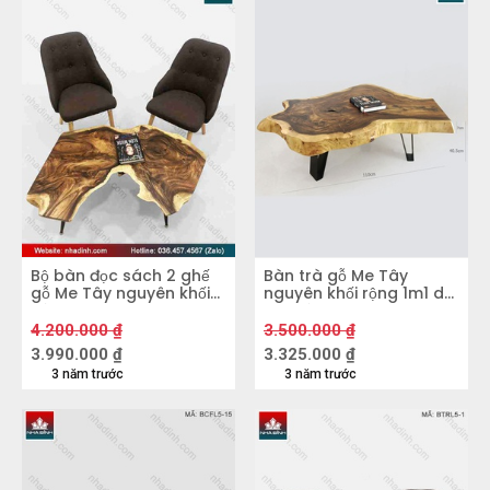
Bộ bàn đọc sách 2 ghế
Bàn trà gỗ Me Tây
gỗ Me Tây nguyên khối
nguyên khối rộng 1m1 dài
dài 1m07 rộng 72 cao 45
1m1 dày 7cm
mặt dày 7 (cm)
4.200.000
₫
3.500.000
₫
3.990.000
₫
3.325.000
₫
3 năm trước
3 năm trước
Bàn Sofa - bàn trà gỗ Me Tây
Vì sao các sản phẩm nội thất gỗ Me