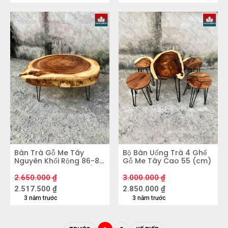
Bàn Trà Gỗ Me Tây
Bộ Bàn Uống Trà 4 Ghế
Nguyên Khối Rộng 86-88
Gỗ Me Tây Cao 55 (cm)
Dày 10,5 Cao 40 (cm)
2.650.000
₫
3.000.000
₫
2.517.500
₫
2.850.000
₫
3 năm trước
3 năm trước