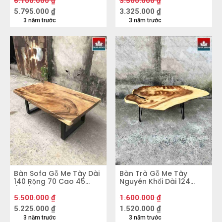
6.100.000
₫
3.500.000
₫
gỗ có rất nhiều kích cỡ khác nhau nên bạn
5.795.000
₫
3.325.000
₫
không cần lo lắng về việc nó có tương xứng với
3 năm trước
3 năm trước
không gian nhà mình hay không.
Bàn Sofa Gỗ Me Tây Dài
Bàn Trà Gỗ Me Tây
140 Rộng 70 Cao 45
Nguyên Khối Dài 124
(cm)
Rộng 67-45 Cao 45
(cm)
5.500.000
₫
1.600.000
₫
5.225.000
₫
1.520.000
₫
3 năm trước
3 năm trước