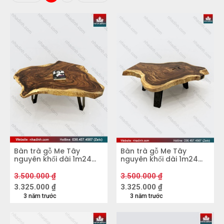
để nội thất Nhà Đỉnh giới thiệu đến các bạn
dòng sản phẩm cao cấp này nhé!
Bàn trà gỗ Me Tây
Bàn trà gỗ Me Tây
nguyên khối dài 1m24
nguyên khối dài 1m24
rộng 1m03 cao 40,5cm
rộng 1m15 cao 40,5cm
mặt dày 7cm
dày 7cm
3.500.000
₫
3.500.000
₫
3.325.000
₫
3.325.000
₫
3 năm trước
3 năm trước