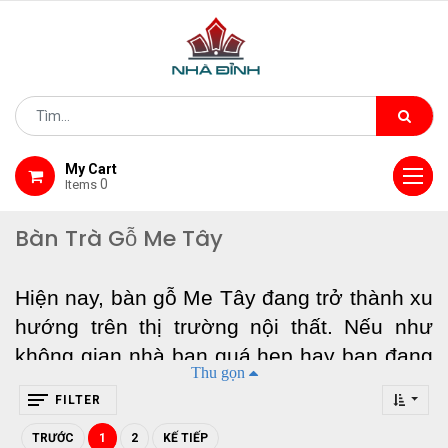
My Cart
0
Items
Bàn Trà Gỗ Me Tây
Hiện nay, bàn gỗ Me Tây đang trở thành xu
hướng trên thị trường nội thất. Nếu như
không gian nhà bạn quá hẹp hay bạn đang
Thu gọn
muốn tìm một nội thất nhỏ đẹp để trong
FILTER
phòng khách,... thì bàn Sofa - bàn trà gỗ
Me Tây chính là món không thể thiếu. Hãy
TRƯỚC
1
2
KẾ TIẾP