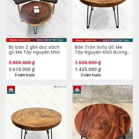
và chịu nhiệt rất cao. Đây là điểm cộng vượt trội
so với các gỗ khác. Tiêu biểu trong số đó phải
kể đến các dòng sản phẩm bàn Sofa - bàn trà
gỗ Me Tây.
Bộ bàn 2 ghế đọc sách
Bàn Tròn Sofa Gỗ Me
gỗ Me Tây nguyên khối
Tây Nguyên Khối đường
kính 600 dày 50 cao
450 (mm)
3.800.000
₫
1.500.000
₫
3.610.000
₫
1.425.000
₫
3 năm trước
3 năm trước