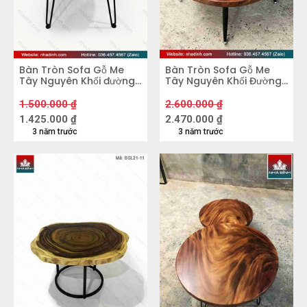
Bàn Tròn Sofa Gỗ Me
Bàn Tròn Sofa Gỗ Me
Tây Nguyên Khối đường
Tây Nguyên Khối Đường
kính 600 dày 50 cao
kính 74.5 Dày 4 Cao 44
450 (mm)
(cm)
1.500.000
₫
2.600.000
₫
1.425.000
₫
2.470.000
₫
3 năm trước
3 năm trước
Bàn Sofa gỗ Me Tây nguyên khối
Những ứng dụng tiêu biểu của gỗ Me
Tây