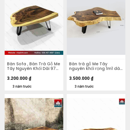
Bàn Sofa , Bàn Trà Gỗ Me
Bàn trà gỗ Me Tây
Tây Nguyên Khối Dài 97
nguyên khối rộng 1m1 dài
Rộng 83-87-65 Mặt Dày
1m1 dày 7cm
6,8 Cao 45 (cm)
3.200.000
₫
3.500.000
₫
3 năm trước
3 năm trước