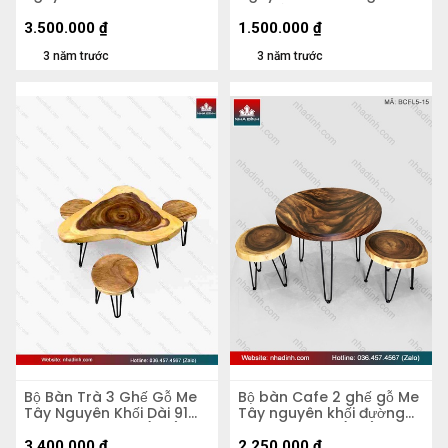
rộng 1m03 cao 40,5cm
600 dày 50 cao 450
mặt dày 7cm
(mm)
3.500.000
₫
1.500.000
₫
3 năm trước
3 năm trước
Bộ Bàn Trà 3 Ghế Gỗ Me
Bộ bàn Cafe 2 ghế gỗ Me
Tây Nguyên Khối Dài 91
Tây nguyên khối đường
Rộng 67 Cao 45 (cm)
kính 66 dày 5 (cm)
3.400.000
₫
2.250.000
₫