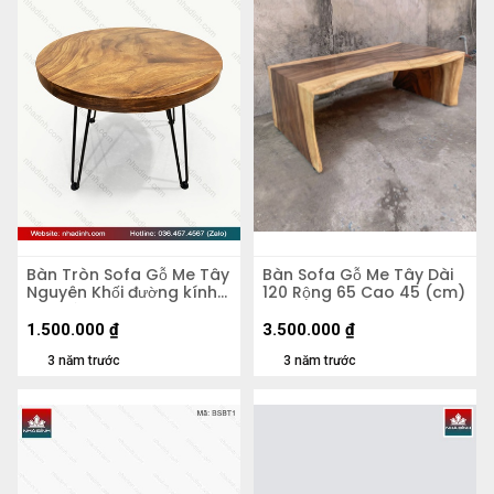
Bàn Tròn Sofa Gỗ Me Tây
Bàn Sofa Gỗ Me Tây Dài
Nguyên Khối đường kính
120 Rộng 65 Cao 45 (cm)
600 dày 50 cao 450
(mm)
1.500.000
₫
3.500.000
₫
3 năm trước
3 năm trước