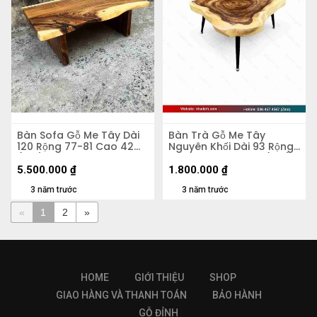
Bàn Sofa Gỗ Me Tây Dài
Bàn Trà Gỗ Me Tây
120 Rộng 77-81 Cao 42
Nguyên Khối Dài 93 Rộng
(cm)
70 Dày 6.2 Cao 36 (cm)
5.500.000
₫
1.800.000
₫
3 năm trước
3 năm trước
«
1
2
»
HOME
GIỚI THIỆU
SHOP
GIAO HÀNG VÀ THANH TOÁN
BẢO HÀNH
GỖ ĐỈNH