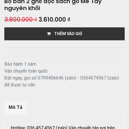
Bộ bàn 2 ghế đọc sách gỗ Me Tây
nguyên khối
3.800.000
₫
3.610.000
₫
THÊM VÀO GIỎ
Bảo hành 1 năm
Vận chuyển toàn quốc
Đặt ngay, gọi số 0799406646 (zalo) - 0364574567 (zalo)
để được tư vấn
Mô Tả
Hotline: 036.457.4567 (zalo) Vận chuyển tận nơi trên