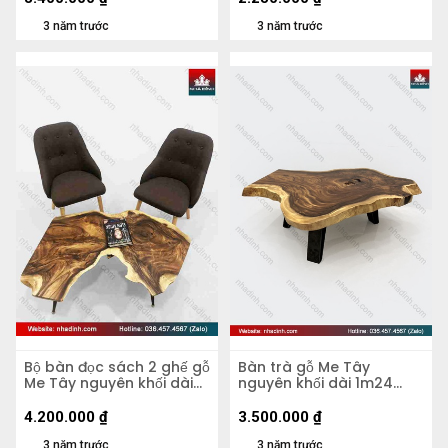
3 năm trước
3 năm trước
Bộ bàn đọc sách 2 ghế gỗ
Bàn trà gỗ Me Tây
Me Tây nguyên khối dài
nguyên khối dài 1m24
1m07 rộng 72 cao 45 mặt
rộng 1m15 cao 40,5cm
dày 7 (cm)
dày 7cm
4.200.000
₫
3.500.000
₫
3 năm trước
3 năm trước