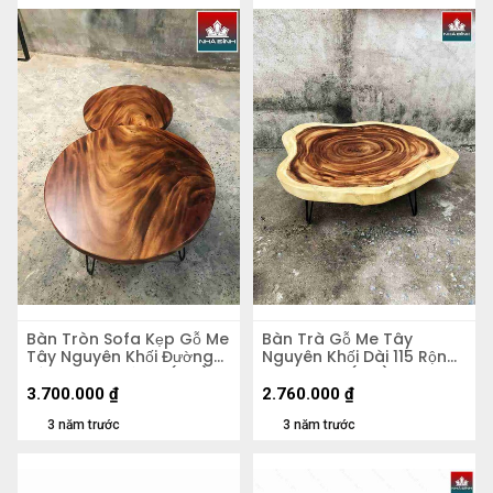
Bàn Tròn Sofa Kẹp Gỗ Me
Bàn Trà Gỗ Me Tây
Tây Nguyên Khối Đường
Nguyên Khối Dài 115 Rộng
Kính 60-75 Dày 5 (cm)
90 Cao 37 (cm)
3.700.000
₫
2.760.000
₫
3 năm trước
3 năm trước