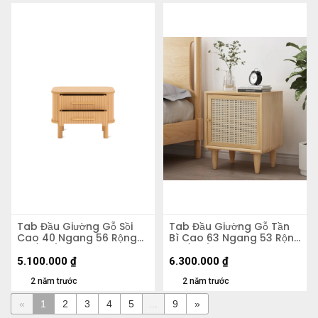
Tab Đầu Giường Gỗ Sồi
Tab Đầu Giường Gỗ Tần
Cao 40 Ngang 56 Rộng
Bì Cao 63 Ngang 53 Rộng
40 (cm)
43 (cm)
5.100.000
₫
6.300.000
₫
2 năm trước
2 năm trước
«
1
2
3
4
5
...
9
»