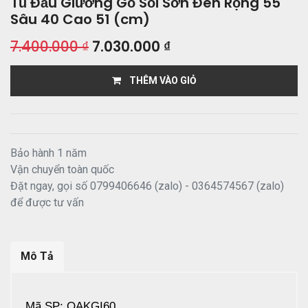
Tủ Đầu Giường Gỗ Sồi Sơn Đen Rộng 55
Sâu 40 Cao 51 (cm)
7.400.000
₫
7.030.000
₫
THÊM VÀO GIỎ
Bảo hành 1 năm
Vận chuyển toàn quốc
Đặt ngay, gọi số 0799406646 (zalo) - 0364574567 (zalo)
để được tư vấn
Mô Tả
Mã SP: OAKGI60