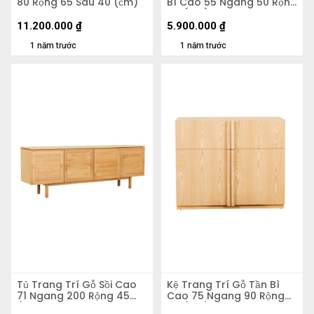
80 Rộng 65 Sâu 40 (сm)
Bì Cao 55 Ngang 50 Rộng
40 (cm)
11.200.000
₫
5.900.000
₫
1 năm trước
1 năm trước
Tủ Trang Trí Gỗ Sồi Cao
Kệ Trang Trí Gỗ Tần Bì
71 Ngang 200 Rộng 45
Cao 75 Ngang 90 Rộng
(cm)
49 (cm)