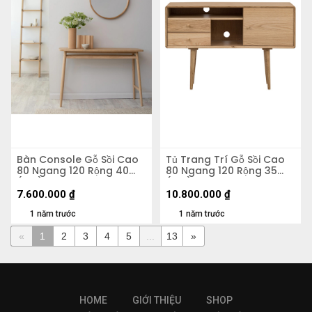
Bàn Console Gỗ Sồi Cao
Tủ Trang Trí Gỗ Sồi Cao
80 Ngang 120 Rộng 40
80 Ngang 120 Rộng 35
(cm)
(cm)
7.600.000
₫
10.800.000
₫
1 năm trước
1 năm trước
«
1
2
3
4
5
...
13
»
HOME
GIỚI THIỆU
SHOP