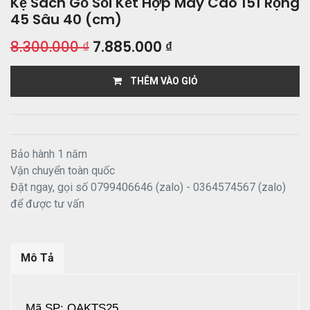
Kệ Sách Gỗ Sồi Kết Hợp Mây Cao 151 Rộng
45 Sâu 40 (cm)
8.300.000
₫
7.885.000
₫
THÊM VÀO GIỎ
Bảo hành 1 năm
Vận chuyển toàn quốc
Đặt ngay, gọi số 0799406646 (zalo) - 0364574567 (zalo)
để được tư vấn
Mô Tả
Mã SP: OAKTS25