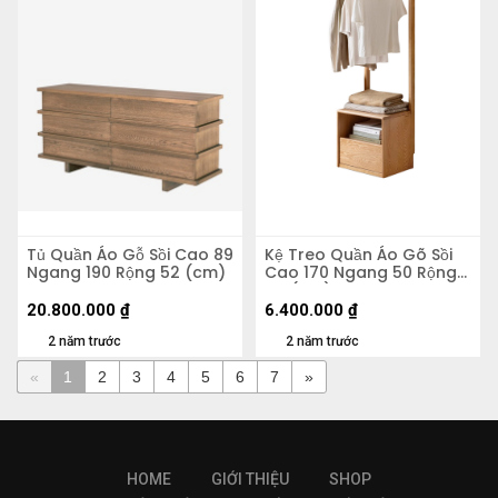
Tủ Quần Áo Gỗ Sồi Cao 89
Kệ Treo Quần Áo Gõ Sồi
Ngang 190 Rộng 52 (cm)
Cao 170 Ngang 50 Rộng
40 (cm)
20.800.000
₫
6.400.000
₫
2 năm trước
2 năm trước
«
1
2
3
4
5
6
7
»
HOME
GIỚI THIỆU
SHOP