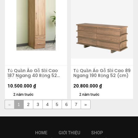
Tủ Quần Áo Gỗ Sồi Cao
Tủ Quần Áo Gỗ Sồi Cao 89
187 Ngang 40 Rộng 52
Ngang 190 Rộng 52 (cm)
(cm)
10.500.000
₫
20.800.000
₫
2 năm trước
2 năm trước
«
1
2
3
4
5
6
7
»
HOME
GIỚI THIỆU
SHOP