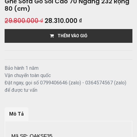
Ghế Sofa Gỗ Sồi Cao 70 Ngang 232 Rộng
80 (cm)
29.800.000
₫
28.310.000
₫
THÊM VÀO GIỎ
Bảo hành 1 năm
Vận chuyển toàn quốc
Đặt ngay, gọi số 0799406646 (zalo) - 0364574567 (zalo)
để được tư vấn
Mô Tả
Mã SP: OAKSF35