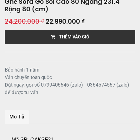
Ghế Sofa Gỗ Sồi Cao 80 Ngang 231.4
Rộng 80 (cm)
24.200.000
₫
22.990.000
₫
THÊM VÀO GIỎ
Bảo hành 1 năm
Vận chuyển toàn quốc
Đặt ngay, gọi số 0799406646 (zalo) - 0364574567 (zalo)
để được tư vấn
Mô Tả
Mã SP: OAKSF31