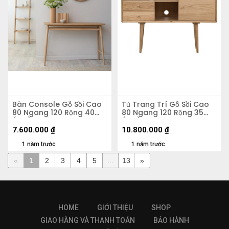
Bàn Console Gỗ Sồi Cao
Tủ Trang Trí Gỗ Sồi Cao
80 Ngang 120 Rộng 40
80 Ngang 120 Rộng 35
(cm)
(cm)
7.600.000
₫
10.800.000
₫
1 năm trước
1 năm trước
«
1
2
3
4
5
...
13
»
HOME
GIỚI THIỆU
SHOP
GIAO HÀNG VÀ THANH TOÁN
BẢO HÀNH