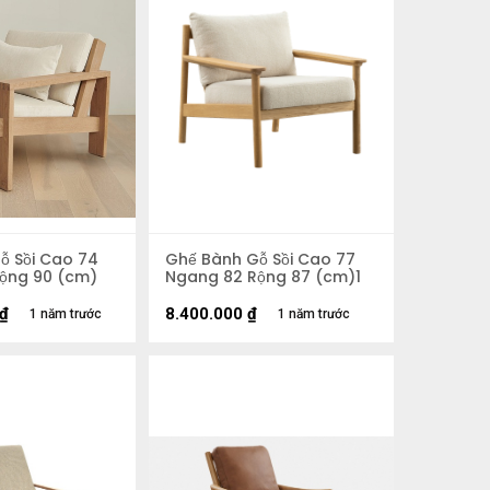
ỗ Sồi Cao 74
Ghế Bành Gỗ Sồi Cao 77
ộng 90 (cm)
Ngang 82 Rộng 87 (cm)1
₫
8.400.000
₫
1 năm trước
1 năm trước