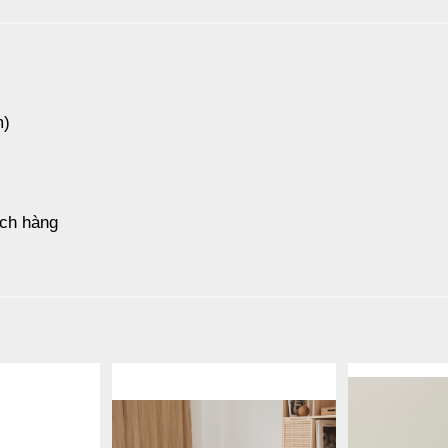
m)
ách hàng