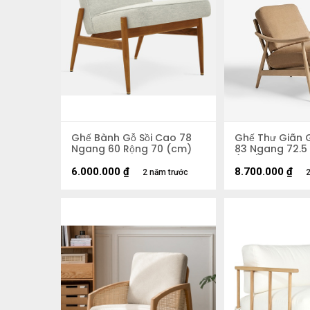
Ghế Bành Gỗ Sồi Cao 78
Ghế Thư Giãn 
Ngang 60 Rộng 70 (cm)
83 Ngang 72.5
(cm)
6.000.000
₫
8.700.000
₫
2 năm trước
2