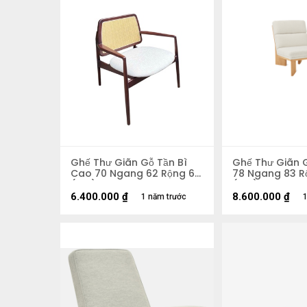
Ghế Thư Giãn Gỗ Tần Bì
Ghế Thư Giãn 
Cao 70 Ngang 62 Rộng 68
78 Ngang 83 R
(cm)
(cm)
6.400.000
₫
8.600.000
₫
1 năm trước
1