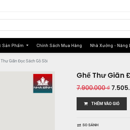
c Sản Phẩm
c Sản Phẩm
Chính Sách Mua Hàng
Chính Sách Mua Hàng
Nhà Xưởng - Năng 
Nhà Xưởng - Năng 
 Thư Giãn Đọc Sách Gỗ Sồi
Ghế Thư Giãn Đ
7.900.000
₫
7.505
THÊM VÀO GIỎ
SO SÁNH