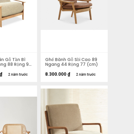
n Gỗ Tần Bì
Ghế Bành Gỗ Sồi Cao 89
ng 88 Rộng 97
Ngang 44 Rộng 77 (cm)
₫
8.300.000
₫
2 năm trước
2 năm trước