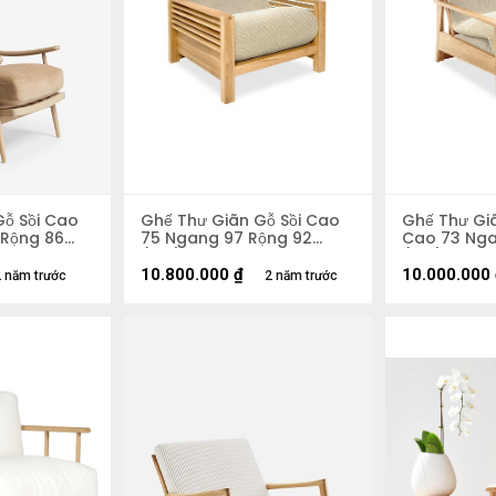
Gỗ Sồi Cao
Ghế Thư Giãn Gỗ Sồi Cao
Ghế Thư Giã
 Rộng 86
75 Ngang 97 Rộng 92
Cao 73 Nga
(cm)
(cm)
10.800.000
₫
10.000.000
 năm trước
2 năm trước