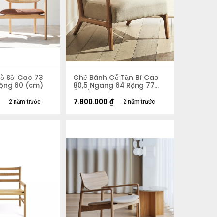
ỗ Sồi Cao 73
Ghế Bành Gỗ Tần Bì Cao
ộng 60 (cm)
80,5 Ngang 64 Rộng 77
(cm)
7.800.000
₫
2 năm trước
2 năm trước