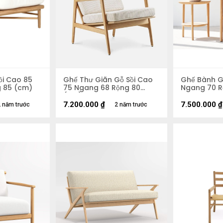
ồi Cao 85
Ghế Thư Giãn Gỗ Sồi Cao
Ghế Bành G
 85 (cm)
75 Ngang 68 Rộng 80
Ngang 70 R
(cm)
7.200.000
₫
7.500.000
₫
 năm trước
2 năm trước