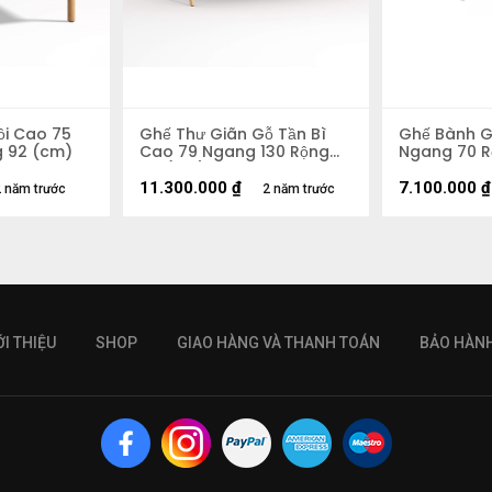
ồi Cao 75
Ghế Thư Giãn Gỗ Tần Bì
Ghế Bành G
 92 (cm)
Cao 79 Ngang 130 Rộng
Ngang 70 R
84 (cm)
11.300.000
₫
7.100.000
₫
 năm trước
2 năm trước
ỚI THIỆU
SHOP
GIAO HÀNG VÀ THANH TOÁN
BẢO HÀN