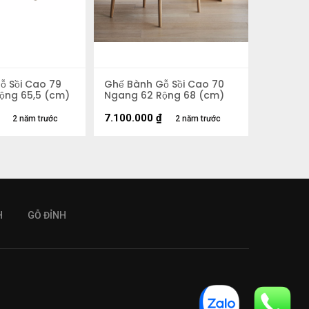
ỗ Sồi Cao 79
Ghế Bành Gỗ Sồi Cao 70
ộng 65,5 (cm)
Ngang 62 Rộng 68 (cm)
7.100.000
₫
2 năm trước
2 năm trước
H
GỖ ĐỈNH