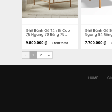
Ghế Bành Gỗ Tần Bì Cao
Ghế Bành Gỗ S
75 Ngang 70 Rộng 75
Ngang 84 Rộng
(cm)
9.500.000
₫
7.700.000
₫
2 năm trước
2
«
1
2
»
HOME
GI