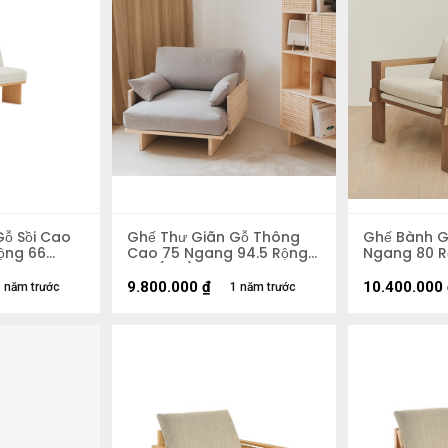
Gỗ Sồi Cao
Ghế Thư Giãn Gỗ Thông
Ghế Bành G
ộng 66
Cao 75 Ngang 94.5 Rộng
Ngang 80 R
91.5 (cm)
9.800.000
₫
10.400.000
 năm trước
1 năm trước