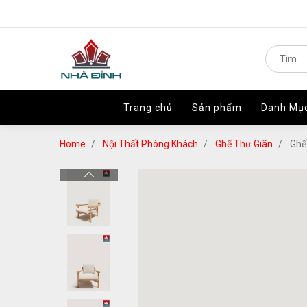
Trang chủ
Trang chủ
Sản phẩm
Sản phẩm
Danh Mụ
Danh Mụ
Home
Nội Thất Phòng Khách
Ghế Thư Giãn
Ghế