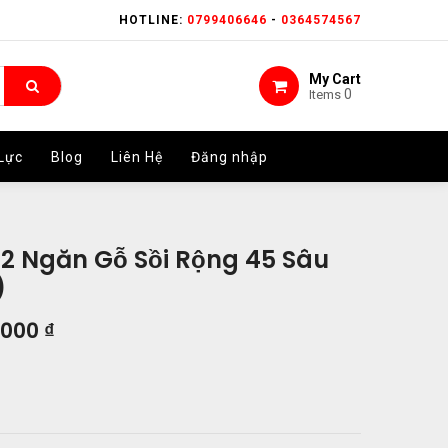
HOTLINE:
HOTLINE:
0799406646
0799406646
-
-
0364574567
0364574567
My Cart
My Cart
0
0
Items
Items
Lực
Lực
Blog
Blog
Liên Hệ
Liên Hệ
Đăng nhập
Đăng nhập
 2 Ngăn Gỗ Sồi Rộng 45 Sâu
)
.000
₫