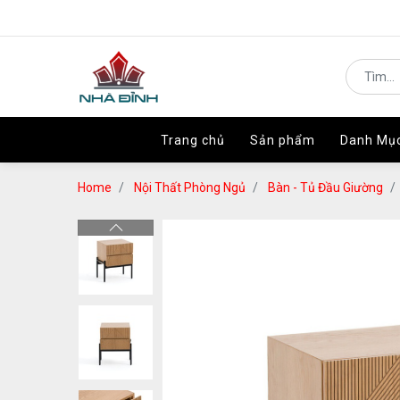
Trang chủ
Trang chủ
Sản phẩm
Sản phẩm
Danh Mụ
Danh Mụ
Home
Nội Thất Phòng Ngủ
Bàn - Tủ Đầu Giường