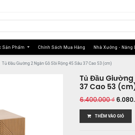
c Sản Phẩm
c Sản Phẩm
Chính Sách Mua Hàng
Chính Sách Mua Hàng
Nhà Xưởng - Năng 
Nhà Xưởng - Năng 
Tủ Đầu Giường 2 Ngăn Gỗ Sồi Rộng 45 Sâu 37 Cao 53 (cm)
Tủ Đầu Giường
37 Cao 53 (cm
6.400.000
₫
6.080
THÊM VÀO GIỎ