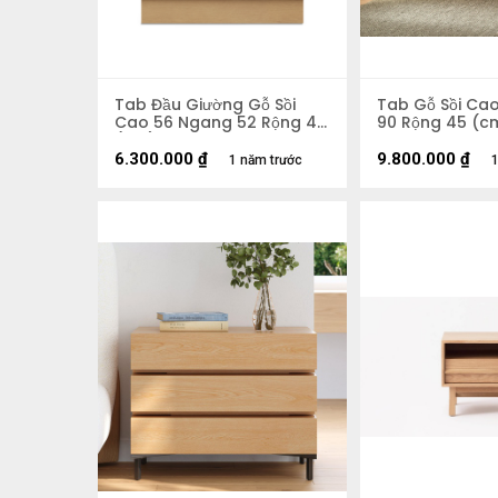
Tab Đầu Giường Gỗ Sồi
Tab Gỗ Sồi Ca
Cao 56 Ngang 52 Rộng 40
90 Rộng 45 (c
(cm)
6.300.000
₫
9.800.000
₫
1 năm trước
1