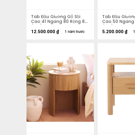
Tab Đầu Giường Gỗ Sồi
Tab Đầu Giường
Cao 41 Ngang 80 Rộng 80
Cao 50 Ngang 
(cm)
(cm)
12.500.000
₫
5.200.000
₫
1 năm trước
1