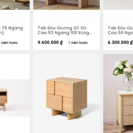
o 76 Ngang
Tab Đầu Giường Gỗ Sồi
Tab Đầu Gi
m)
Cao 53 Ngang 100 Rộng
Cao 50 Nga
38 (cm)
(cm)
9.600.000
₫
6.300.000
₫
 năm trước
1 năm trước