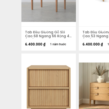
Tab Đầu Giường Gỗ Sồi
Tab Đầu Giườn
Cao 68 Ngang 66 Rộng 45
Cao 53 Ngang 
(cm)
(cm)
6.400.000
₫
6.400.000
₫
1 năm trước
1