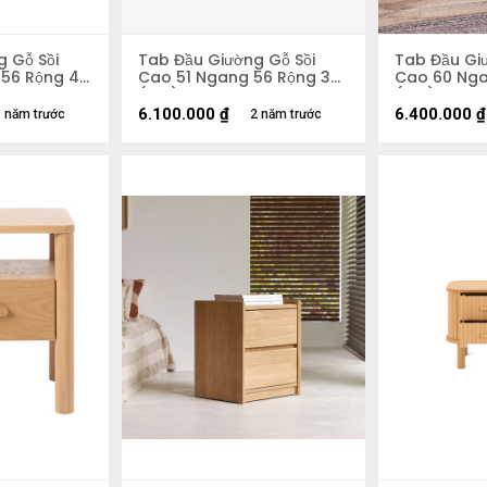
 Gỗ Sồi
Tab Đầu Giường Gỗ Sồi
Tab Đầu Gi
56 Rộng 48
Cao 51 Ngang 56 Rộng 39
Cao 60 Nga
(cm)
(cm)
6.100.000
₫
6.400.000
₫
 năm trước
2 năm trước