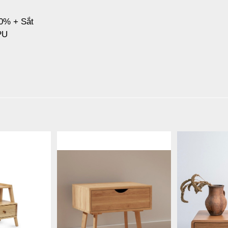
90% + Sắt
PU