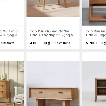
g Gỗ Tần Bì
Tab Đầu Giường Gỗ Sồi
Tab Đầu Gi
48 Rộng 38
Cao 40 Ngang 55 Rộng 50
Cao 38 Nga
(cm)
(cm)
4.800.000
₫
5.700.000
₫
 năm trước
1 năm trước