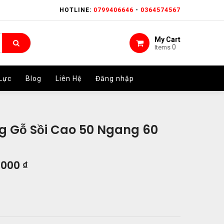
HOTLINE:
HOTLINE:
0799406646
0799406646
-
-
0364574567
0364574567
My Cart
My Cart
0
0
Items
Items
Lực
Lực
Blog
Blog
Liên Hệ
Liên Hệ
Đăng nhập
Đăng nhập
g Gỗ Sồi Cao 50 Ngang 60
.000
₫