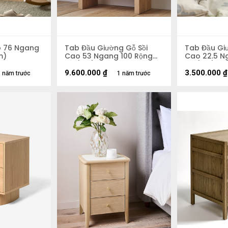
o 76 Ngang
Tab Đầu Giường Gỗ Sồi
Tab Đầu Gi
m)
Cao 53 Ngang 100 Rộng
Cao 22.5 N
38 (cm)
32 (cm)
9.600.000
₫
3.500.000
₫
 năm trước
1 năm trước