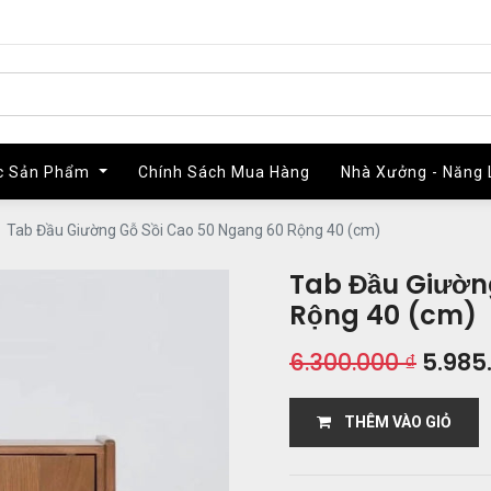
c Sản Phẩm
c Sản Phẩm
Chính Sách Mua Hàng
Chính Sách Mua Hàng
Nhà Xưởng - Năng 
Nhà Xưởng - Năng 
Tab Đầu Giường Gỗ Sồi Cao 50 Ngang 60 Rộng 40 (cm)
Tab Đầu Giườn
Rộng 40 (cm)
6.300.000
₫
5.985
THÊM VÀO GIỎ