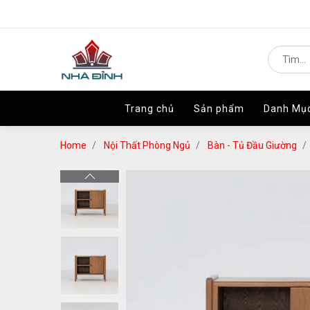
Trang chủ
Trang chủ
Sản phẩm
Sản phẩm
Danh Mụ
Danh Mụ
Home
Nội Thất Phòng Ngủ
Bàn - Tủ Đầu Giường