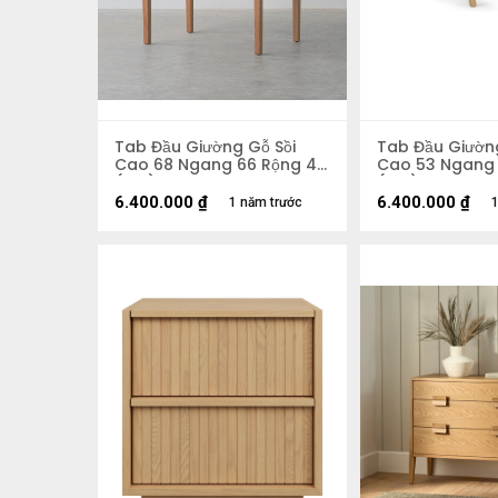
Tab Đầu Giường Gỗ Sồi
Tab Đầu Giườn
Cao 68 Ngang 66 Rộng 45
Cao 53 Ngang 
(cm)
(cm)
6.400.000
₫
6.400.000
₫
1 năm trước
1