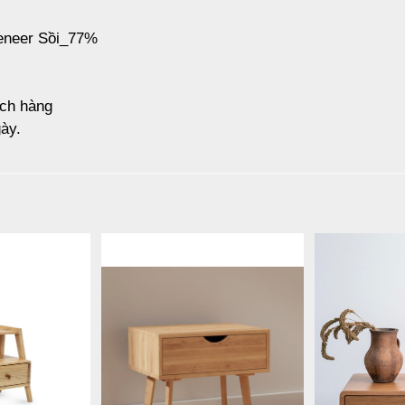
Veneer Sồi_77%
ách hàng
ày.