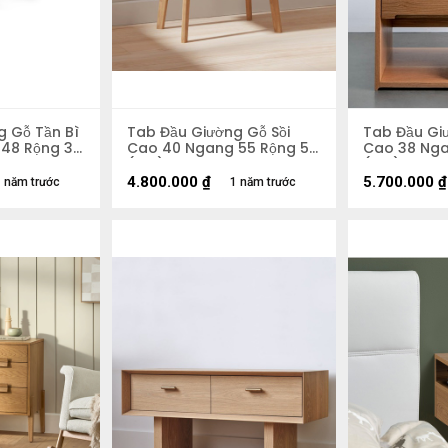
g Gỗ Tần Bì
Tab Đầu Giường Gỗ Sồi
Tab Đầu Gi
48 Rộng 38
Cao 40 Ngang 55 Rộng 50
Cao 38 Nga
(cm)
(cm)
4.800.000
₫
5.700.000
₫
 năm trước
1 năm trước