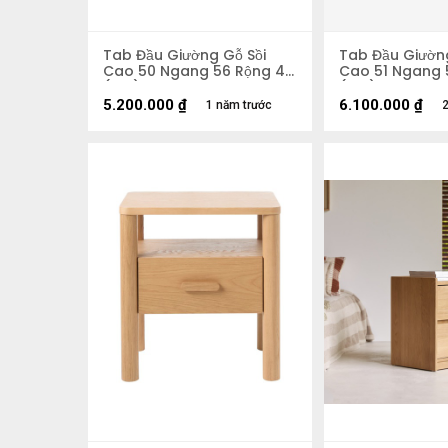
Tab Đầu Giường Gỗ Sồi
Tab Đầu Giường
Cao 50 Ngang 56 Rộng 48
Cao 51 Ngang 
(cm)
(cm)
5.200.000
₫
6.100.000
₫
1 năm trước
2