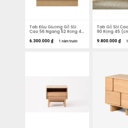
Tab Đầu Giường Gỗ Sồi
Tab Gỗ Sồi Ca
Cao 56 Ngang 52 Rộng 40
90 Rộng 45 (c
(cm)
6.300.000
₫
9.800.000
₫
1 năm trước
1