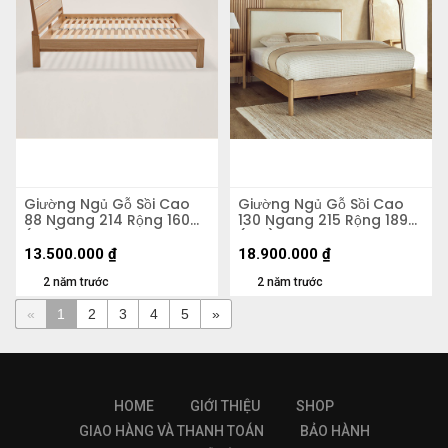
Giường Ngủ Gỗ Sồi Cao
Giường Ngủ Gỗ Sồi Cao
88 Ngang 214 Rộng 160
130 Ngang 215 Rộng 189
(cm)
(cm)
13.500.000
₫
18.900.000
₫
2 năm trước
2 năm trước
«
1
2
3
4
5
»
HOME
GIỚI THIỆU
SHOP
GIAO HÀNG VÀ THANH TOÁN
BẢO HÀNH