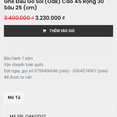
Ghế Đẩu Gỗ Sồi (Oak) Cao 45 Rộng 30
Sâu 25 (cm)
3.400.000
₫
3.230.000
₫
THÊM VÀO GIỎ
Bảo hành 1 năm
Vận chuyển toàn quốc
Đặt ngay, gọi số 0799406646 (zalo) - 0364574567 (zalo)
để được tư vấn
Mô Tả
Mã SP: OAKGD27