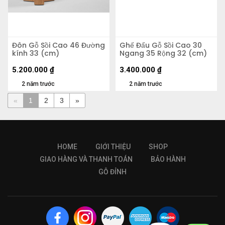
Đôn Gỗ Sồi Cao 46 Đường
Ghế Đẩu Gỗ Sồi Cao 30
kính 33 (cm)
Ngang 35 Rộng 32 (cm)
5.200.000
₫
3.400.000
₫
2 năm trước
2 năm trước
«
1
2
3
»
HOME
GIỚI THIỆU
SHOP
GIAO HÀNG VÀ THANH TOÁN
BẢO HÀNH
GỖ ĐỈNH