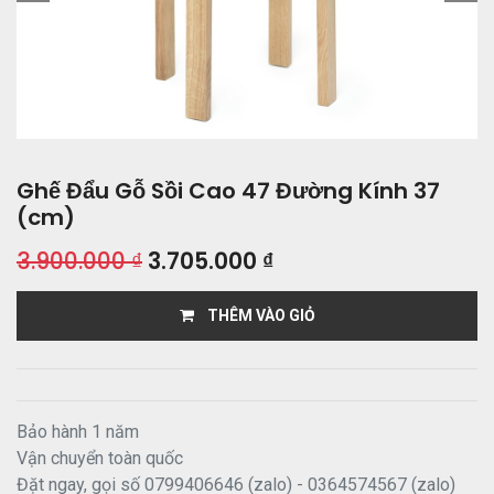
Ghế Đẩu Gỗ Sồi Cao 47 Đường Kính 37
(cm)
3.900.000
₫
3.705.000
₫
THÊM VÀO GIỎ
Bảo hành 1 năm
Vận chuyển toàn quốc
Đặt ngay, gọi số 0799406646 (zalo) - 0364574567 (zalo)