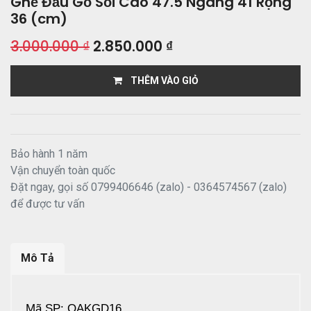
Ghế Đẩu Gỗ Sồi Cao 47.5 Ngang 41 Rộng
36 (cm)
3.000.000
₫
2.850.000
₫
THÊM VÀO GIỎ
Bảo hành 1 năm
Vận chuyển toàn quốc
Đặt ngay, gọi số 0799406646 (zalo) - 0364574567 (zalo)
để được tư vấn
Mô Tả
Mã SP: OAKGD16