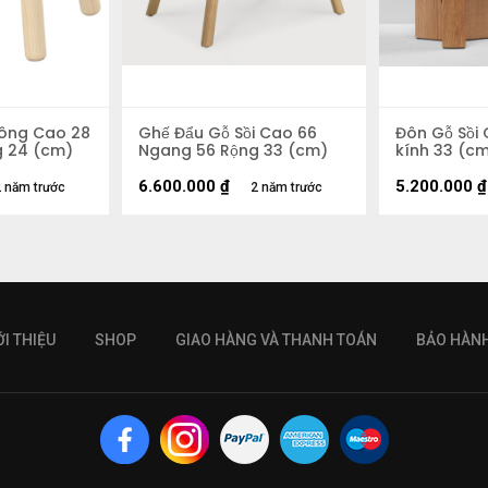
ông Cao 28
Ghế Đẩu Gỗ Sồi Cao 66
Đôn Gỗ Sồi
 24 (cm)
Ngang 56 Rộng 33 (cm)
kính 33 (c
6.600.000
₫
5.200.000
₫
 năm trước
2 năm trước
ỚI THIỆU
SHOP
GIAO HÀNG VÀ THANH TOÁN
BẢO HÀN