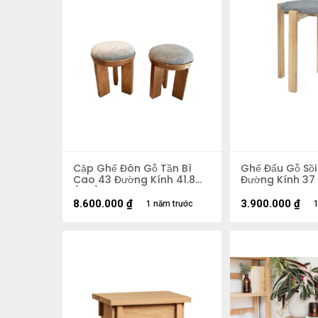
Cặp Ghế Đôn Gỗ Tần Bì
Ghế Đẩu Gỗ Sồ
Cao 43 Đường Kính 41.8
Đường Kính 37
(cm)
8.600.000
₫
3.900.000
₫
1 năm trước
1