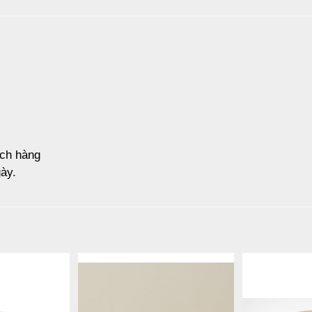
ách hàng
ày.