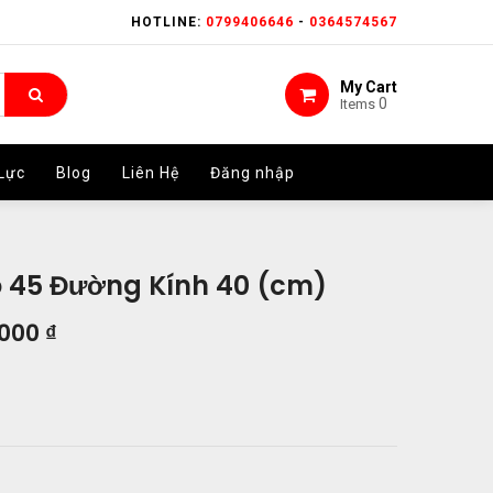
HOTLINE:
HOTLINE:
0799406646
0799406646
-
-
0364574567
0364574567
My Cart
My Cart
0
0
Items
Items
Lực
Lực
Blog
Blog
Liên Hệ
Liên Hệ
Đăng nhập
Đăng nhập
o 45 Đường Kính 40 (cm)
.000
₫