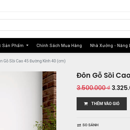
c Sản Phẩm
c Sản Phẩm
Chính Sách Mua Hàng
Chính Sách Mua Hàng
Nhà Xưởng - Năng 
Nhà Xưởng - Năng 
n Gỗ Sồi Cao 45 Đường Kính 40 (cm)
Đôn Gỗ Sồi Ca
3.500.000
₫
3.325
THÊM VÀO GIỎ
SO SÁNH