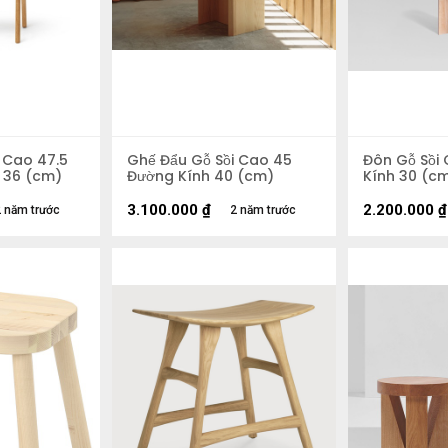
 Cao 47.5
Ghế Đẩu Gỗ Sồi Cao 45
Đôn Gỗ Sồi
 36 (cm)
Đường Kính 40 (cm)
Kính 30 (c
3.100.000
₫
2.200.000
₫
 năm trước
2 năm trước