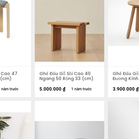
i Cao 47
Ghế Đẩu Gỗ Sồi Cao 40
Ghế Đẩu Gỗ
 (cm)
Ngang 50 Rộng 33 (cm)
Đường Kính
5.000.000
₫
3.900.000
₫
 năm trước
1 năm trước