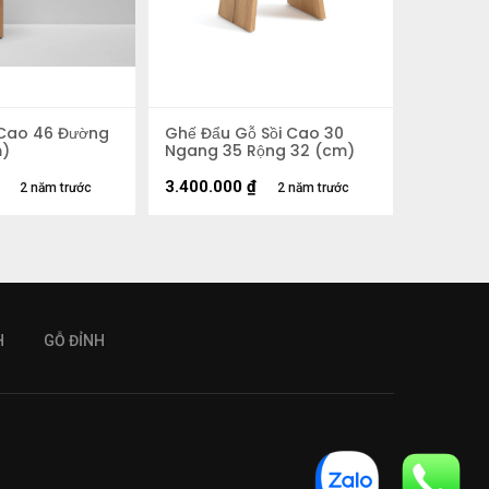
 Cao 46 Đường
Ghế Đẩu Gỗ Sồi Cao 30
m)
Ngang 35 Rộng 32 (cm)
3.400.000
₫
2 năm trước
2 năm trước
H
GỖ ĐỈNH