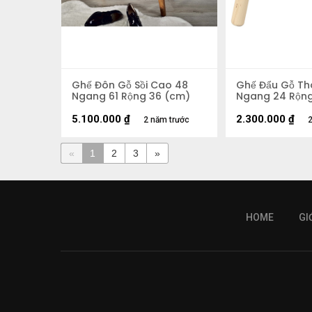
Ghế Đôn Gỗ Sồi Cao 48
Ghế Đẩu Gỗ Th
Ngang 61 Rộng 36 (cm)
Ngang 24 Rộng
5.100.000
₫
2.300.000
₫
2 năm trước
2
«
1
2
3
»
HOME
GI