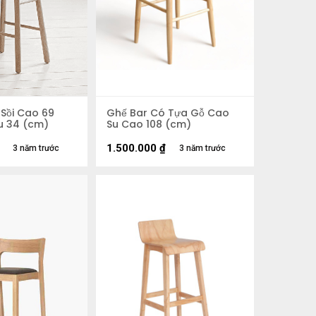
Sồi Cao 69
Ghế Bar Có Tựa Gỗ Cao
u 34 (cm)
Su Cao 108 (cm)
1.500.000
₫
3 năm trước
3 năm trước