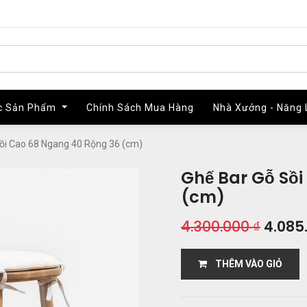
c Sản Phẩm
c Sản Phẩm
Chính Sách Mua Hàng
Chính Sách Mua Hàng
Nhà Xưởng - Năng 
Nhà Xưởng - Năng 
ồi Cao 68 Ngang 40 Rộng 36 (cm)
Ghế Bar Gỗ Sồ
(cm)
4.300.000
₫
4.085
THÊM VÀO GIỎ