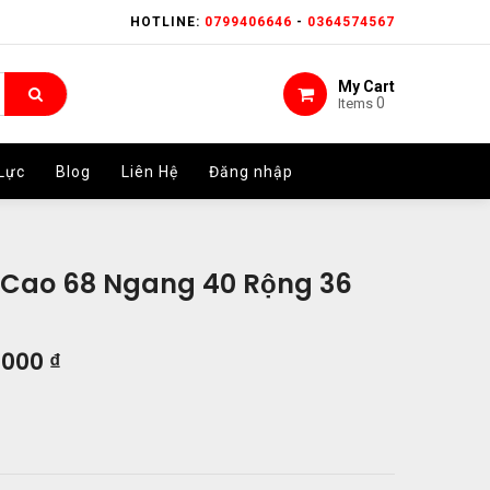
HOTLINE:
HOTLINE:
0799406646
0799406646
-
-
0364574567
0364574567
My Cart
My Cart
0
0
Items
Items
Lực
Lực
Blog
Blog
Liên Hệ
Liên Hệ
Đăng nhập
Đăng nhập
i Cao 68 Ngang 40 Rộng 36
.000
₫