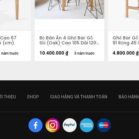
̀i Cao 67
Bộ Bàn Ăn 4 Ghế Bar Gỗ
Ghế Bar Gỗ
45 (cm)
Sồi (Oak) Cao 105 Dài 120
91 Rộng 45 
Rộng 60 (cm)
10.400.000
₫
4.800.000
₫
 năm trước
3 năm trước
ỚI THIỆU
SHOP
GIAO HÀNG VÀ THANH TOÁN
BẢO HÀN