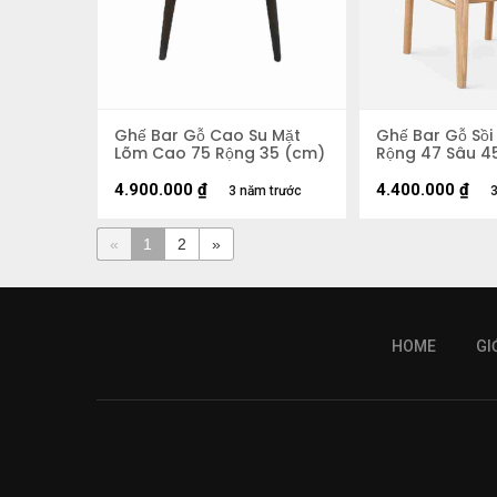
Ghế Bar Gỗ Cao Su Mặt
Ghế Bar Gỗ Sô
Lõm Cao 75 Rộng 35 (cm)
Rộng 47 Sâu 
4.900.000
₫
4.400.000
₫
3 năm trước
3
«
1
2
»
HOME
GI