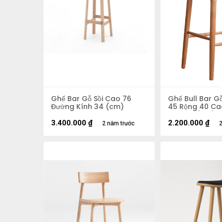
Ghế Bar Gỗ Sồi Cao 76
Ghế Bull Bar G
Đường Kính 34 (cm)
45 Rộng 40 Ca
Ngồi 70 (cm)
3.400.000
₫
2.200.000
₫
2 năm trước
2