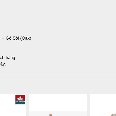
) + Gỗ Sồi (Oak)
ách hàng
ày.