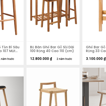
ỗ Tần Bì Sâu
Bộ Bàn Ghế Bar Gỗ Sồi Dài
Ghế Bar Gỗ
o 107 Mặt
100 Rộng 40 Cao 110 (cm)
Rộng 33 Ca
12.800.000
₫
3.100.000
₫
 năm trước
2 năm trước