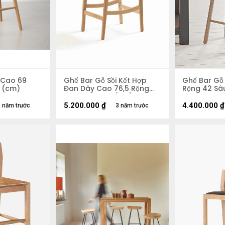
 Cao 69
Ghế Bar Gỗ Sồi Kết Hợp
Ghế Bar Gỗ 
7 (cm)
Đan Dây Cao 76,5 Rộng
Rộng 42 Sâ
48,5 Sâu 36,5 (cm)
5.200.000
₫
4.400.000
₫
 năm trước
3 năm trước