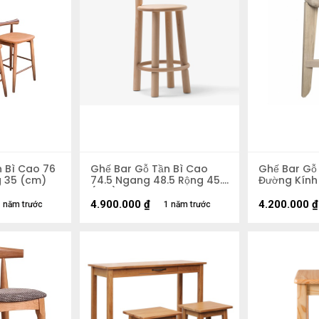
n Bì Cao 76
Ghế Bar Gỗ Tần Bì Cao
Ghế Bar Gỗ 
 35 (cm)
74.5 Ngang 48.5 Rộng 45.5
Đường Kính
(cm)
4.900.000
₫
4.200.000
₫
 năm trước
1 năm trước