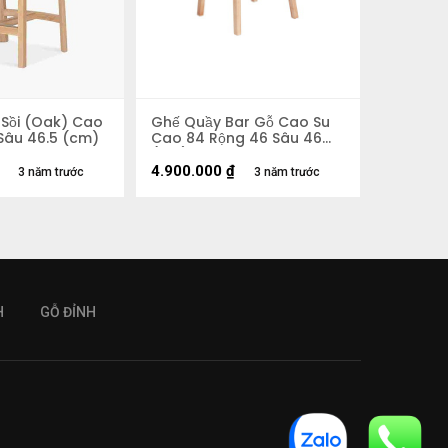
 Sồi (Oak) Cao
Ghế Quầy Bar Gỗ Cao Su
Sâu 46.5 (cm)
Cao 84 Rộng 46 Sâu 46
(cm)
4.900.000
₫
3 năm trước
3 năm trước
H
GỖ ĐỈNH