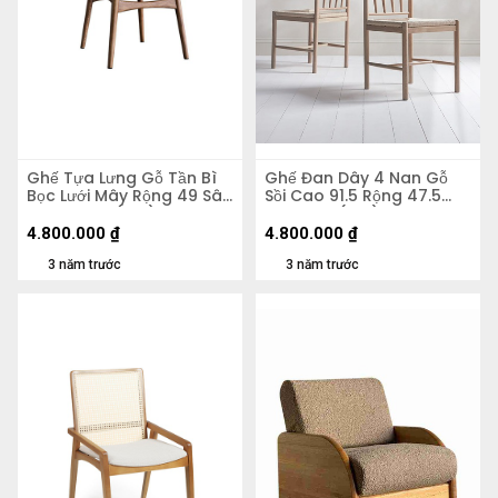
Ghế Tựa Lưng Gỗ Tần Bì
Ghế Đan Dây 4 Nan Gỗ
Bọc Lưới Mây Rộng 49 Sâu
Sồi Cao 91.5 Rộng 47.5
52 Cao 79 (cm)
Sâu 46.5 (cm)
4.800.000
₫
4.800.000
₫
3 năm trước
3 năm trước