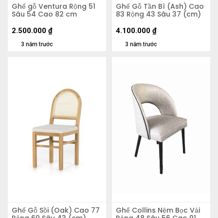
Ghế gỗ Ventura Rộng 51
Ghế Gỗ Tần Bì (Ash) Cao
Sâu 54 Cao 82 cm
83 Rộng 43 Sâu 37 (cm)
2.500.000
₫
4.100.000
₫
3 năm trước
3 năm trước
Ghế Gỗ Sồi (Oak) Cao 77
Ghế Collins Nệm Bọc Vải
Rộng 60 Sâu 43 (cm)
Rộng 48 Sâu 56 Cao 91