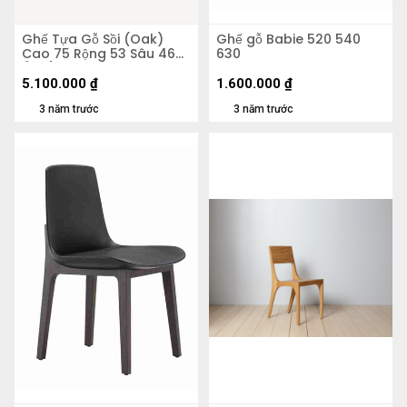
Ghế Tựa Gỗ Sồi (Oak)
Ghế gỗ Babie 520 540
Cao 75 Rộng 53 Sâu 46
630
(cm)
5.100.000
₫
1.600.000
₫
3 năm trước
3 năm trước