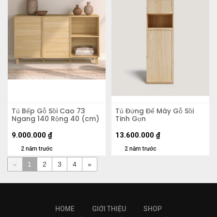
Tủ Bếp Gỗ Sồi Cao 73
Tủ Đứng Để Máy Gỗ Sồi
Ngang 140 Rộng 40 (cm)
Tinh Gọn
9.000.000
₫
13.600.000
₫
2 năm trước
2 năm trước
«
1
2
3
4
»
HOME
GIỚI THIỆU
SHOP