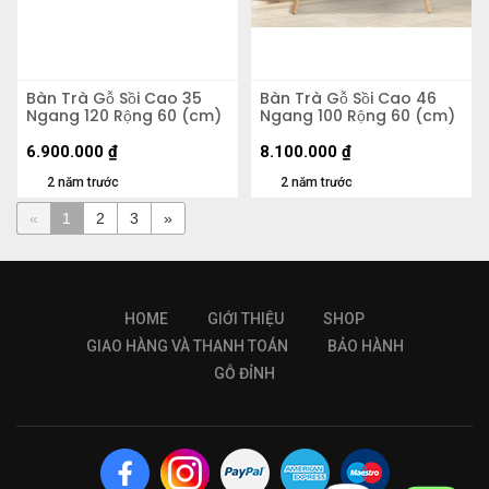
Bàn Trà Gỗ Sồi Cao 35
Bàn Trà Gỗ Sồi Cao 46
Ngang 120 Rộng 60 (cm)
Ngang 100 Rộng 60 (cm)
6.900.000
₫
8.100.000
₫
2 năm trước
2 năm trước
«
1
2
3
»
HOME
GIỚI THIỆU
SHOP
GIAO HÀNG VÀ THANH TOÁN
BẢO HÀNH
GỖ ĐỈNH