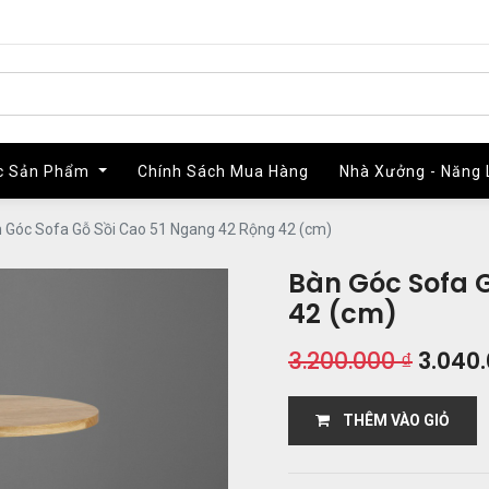
c Sản Phẩm
c Sản Phẩm
Chính Sách Mua Hàng
Chính Sách Mua Hàng
Nhà Xưởng - Năng 
Nhà Xưởng - Năng 
 Góc Sofa Gỗ Sồi Cao 51 Ngang 42 Rộng 42 (cm)
Bàn Góc Sofa 
42 (cm)
3.200.000
₫
3.040
THÊM VÀO GIỎ