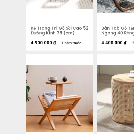
Kệ Trang Trí Gỗ Sồi Cao 52
Bàn Tab Gỗ Tầ
Đường Kính 38 (cm)
Ngang 40 Rộng
4.900.000
₫
4.400.000
₫
1 năm trước
2