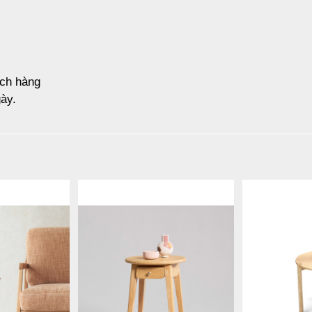
ách hàng
ày.