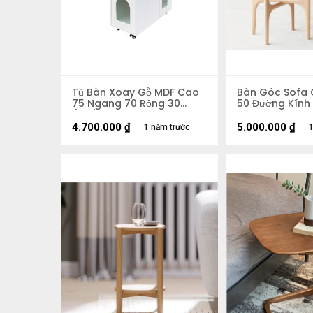
Tủ Bàn Xoay Gỗ MDF Cao
Bàn Góc Sofa 
75 Ngang 70 Rộng 30
50 Đường Kính
(cm)
4.700.000
₫
5.000.000
₫
1 năm trước
1