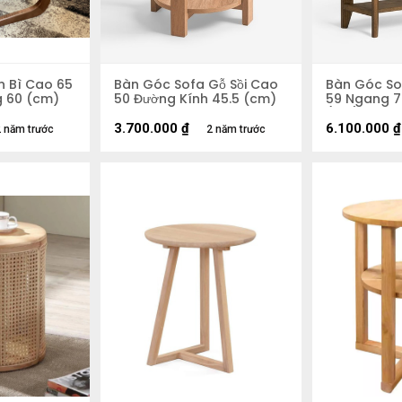
n Bì Cao 65
Bàn Góc Sofa Gỗ Sồi Cao
Bàn Góc So
 60 (cm)
50 Đường Kính 45.5 (cm)
59 Ngang 7
(cm)
3.700.000
₫
6.100.000
₫
 năm trước
2 năm trước