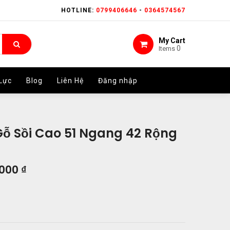
HOTLINE:
HOTLINE:
0799406646
0799406646
-
-
0364574567
0364574567
My Cart
My Cart
0
0
Items
Items
Lực
Lực
Blog
Blog
Liên Hệ
Liên Hệ
Đăng nhập
Đăng nhập
Gỗ Sồi Cao 51 Ngang 42 Rộng
.000
₫