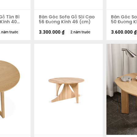
Gỗ Tần Bì
Bàn Góc Sofa Gỗ Sồi Cao
Bàn Góc So
Kính 40
56 Đường Kính 46 (cm)
50 Đường K
3.300.000
₫
3.600.000
₫
 năm trước
2 năm trước