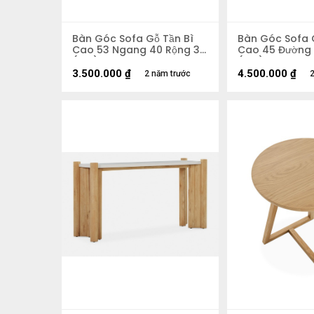
Bàn Góc Sofa Gỗ Tần Bì
Bàn Góc Sofa 
Cao 53 Ngang 40 Rộng 37
Cao 45 Đường 
(cm)
(cm)
3.500.000
₫
4.500.000
₫
2 năm trước
2