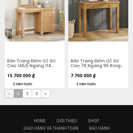
Bàn Trang Điểm Gỗ Sồi
Bàn Trang Điểm Gỗ Sồi
Cao 146,5 Ngang 114
Cao 78 Ngang 96 Rộng
Rộng 43 (cm)
45 (cm)
15.700.000
₫
7.700.000
₫
2 năm trước
2 năm trước
«
1
2
3
»
HOME
GIỚI THIỆU
SHOP
GIAO HÀNG VÀ THANH TOÁN
BẢO HÀNH