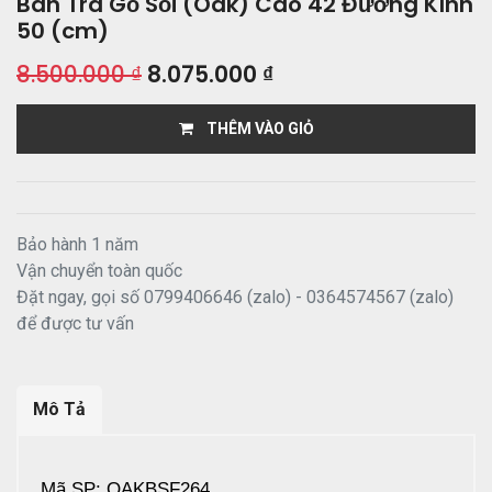
Bàn Trà Gỗ Sồi (Oak) Cao 42 Đường Kính
50 (cm)
8.500.000
₫
8.075.000
₫
THÊM VÀO GIỎ
Bảo hành 1 năm
Vận chuyển toàn quốc
Đặt ngay, gọi số 0799406646 (zalo) - 0364574567 (zalo)
để được tư vấn
Mô Tả
Mã SP: OAKBSF264