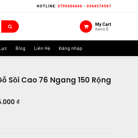
HOTLINE:
HOTLINE:
0799406646
0799406646
-
-
0364574567
0364574567
My Cart
My Cart
0
0
Items
Items
Lực
Lực
Blog
Blog
Liên Hệ
Liên Hệ
Đăng nhập
Đăng nhập
Gỗ Sồi Cao 76 Ngang 150 Rộng
5.000
₫