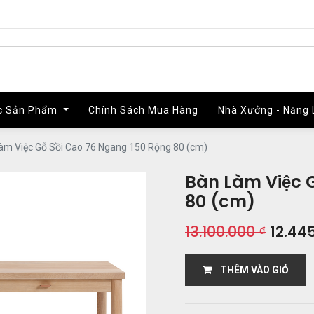
c Sản Phẩm
c Sản Phẩm
Chính Sách Mua Hàng
Chính Sách Mua Hàng
Nhà Xưởng - Năng 
Nhà Xưởng - Năng 
àm Việc Gỗ Sồi Cao 76 Ngang 150 Rộng 80 (cm)
Bàn Làm Việc 
80 (cm)
13.100.000
₫
12.44
THÊM VÀO GIỎ