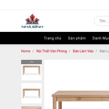
Trang chủ
Trang chủ
Sản phẩm
Sản phẩm
Danh Mụ
Danh Mụ
Home
Nội Thất Văn Phòng
Bàn Làm Việc
Bàn L