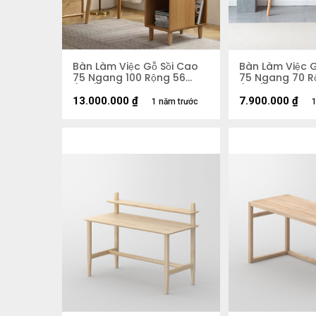
Bàn Làm Việc Gỗ Sồi Cao
Bàn Làm Việc G
75 Ngang 100 Rộng 56
75 Ngang 70 R
(cm)
(cm)
13.000.000
₫
7.900.000
₫
1 năm trước
1