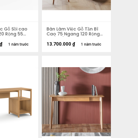
c Gỗ Sồi cao
Bàn Làm Việc Gỗ Tần Bì
20 Rộng 55
Cao 75 Ngang 120 Rộng
60 (cm)
₫
13.700.000
₫
1 năm trước
1 năm trước