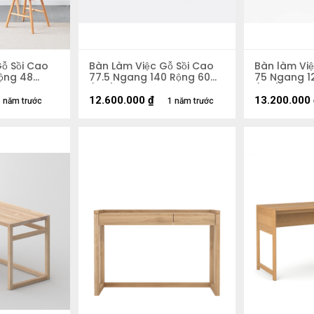
ỗ Sồi Cao
Bàn Làm Việc Gỗ Sồi Cao
Bàn làm Việ
ộng 48
77.5 Ngang 140 Rộng 60
75 Ngang 1
(cm)
(cm)
12.600.000
₫
13.200.000
 năm trước
1 năm trước