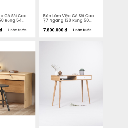
ệc Gỗ Sồi Cao
Bàn Làm Việc Gỗ Sồi Cao
50 Rộng 54
77 Ngang 130 Rộng 50
(cm)
₫
7.800.000
₫
1 năm trước
1 năm trước