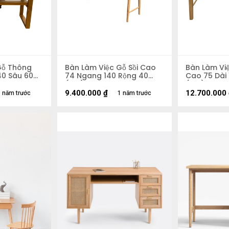
Gỗ Thông
Bàn Làm Việc Gỗ Sồi Cao
Bàn Làm Việ
40 Sâu 60
74 Ngang 140 Rộng 40
Cao 75 Dài 
(cm)
(cm)
9.400.000
₫
12.700.000
 năm trước
1 năm trước