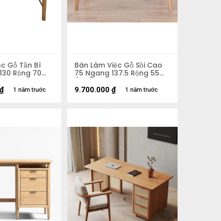
c Gỗ Tần Bì
Bàn Làm Việc Gỗ Sồi Cao
130 Rộng 70
75 Ngang 137.5 Rộng 55
(cm)
₫
9.700.000
₫
1 năm trước
1 năm trước