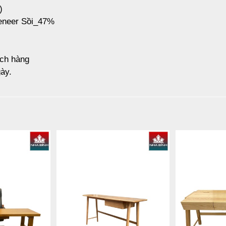
)
Veneer Sồi_47%
ách hàng
ày.