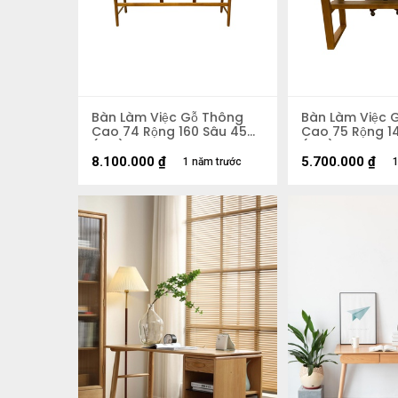
Bàn Làm Việc Gỗ Thông
Bàn Làm Việc 
Cao 74 Rộng 160 Sâu 45
Cao 75 Rộng 1
(cm)
(cm)
8.100.000
₫
5.700.000
₫
1 năm trước
1