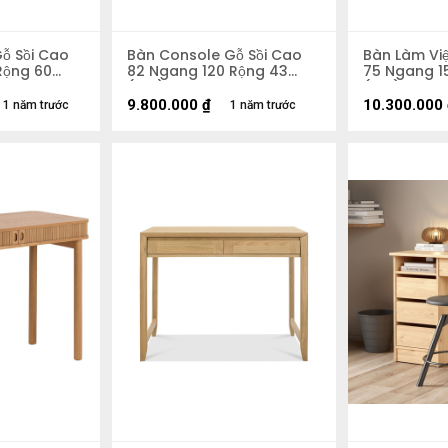
ỗ Sồi Cao
Bàn Console Gỗ Sồi Cao
Bàn Làm Vi
Rộng 60
82 Ngang 120 Rộng 43
75 Ngang 1
(cm)
(cm)
9.800.000
₫
10.300.000
1 năm trước
1 năm trước