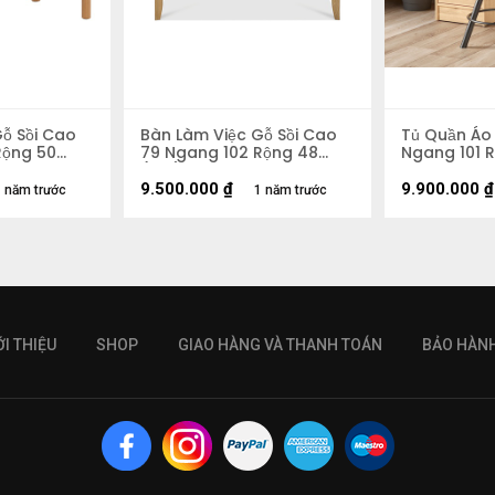
ỗ Sồi Cao
Bàn Làm Việc Gỗ Sồi Cao
Tủ Quần Áo 
Rộng 50
79 Ngang 102 Rộng 48
Ngang 101 
(cm)
9.500.000
₫
9.900.000
₫
 năm trước
1 năm trước
ỚI THIỆU
SHOP
GIAO HÀNG VÀ THANH TOÁN
BẢO HÀN