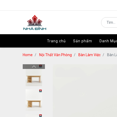
Trang chủ
Trang chủ
Sản phẩm
Sản phẩm
Danh Mụ
Danh Mụ
Home
Nội Thất Văn Phòng
Bàn Làm Việc
Bàn L