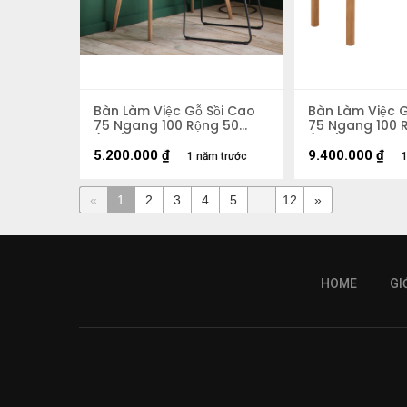
Bàn Làm Việc Gỗ Sồi Cao
Bàn Làm Việc G
75 Ngang 100 Rộng 50
75 Ngang 100 
(cm) 2
(cm)
5.200.000
₫
9.400.000
₫
1 năm trước
1
«
1
2
3
4
5
...
12
»
HOME
GI