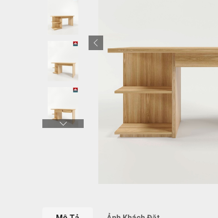
Mô Tả
Ảnh Khách Đặt