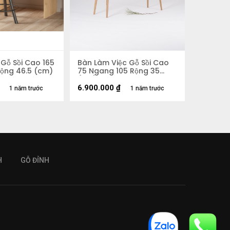
Gỗ Sồi Cao 165
Bàn Làm Việc Gỗ Sồi Cao
Rộng 46.5 (cm)
75 Ngang 105 Rộng 35
(cm)
6.900.000
₫
1 năm trước
1 năm trước
H
GỖ ĐỈNH