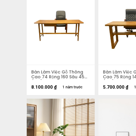
Bàn Làm Việc Gỗ Thông
Bàn Làm Việc 
Cao 74 Rộng 160 Sâu 45
Cao 75 Rộng 1
(cm)
(cm)
8.100.000
₫
5.700.000
₫
1 năm trước
1