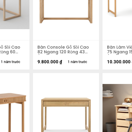
ỗ Sồi Cao
Bàn Console Gỗ Sồi Cao
Bàn Làm Vi
Rộng 60
82 Ngang 120 Rộng 43
75 Ngang 1
(cm)
(cm)
9.800.000
₫
10.300.000
1 năm trước
1 năm trước