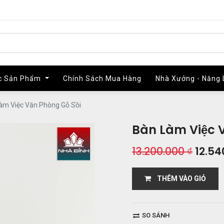
c Sản Phẩm
c Sản Phẩm
Chính Sách Mua Hàng
Chính Sách Mua Hàng
Nhà Xưởng - Năng 
Nhà Xưởng - Năng 
àm Việc Văn Phòng Gỗ Sồi
Bàn Làm Việc 
13.200.000
₫
12.54
THÊM VÀO GIỎ
SO SÁNH