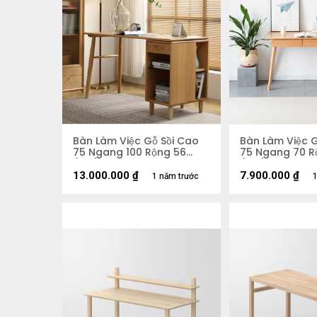
Bàn Làm Việc Gỗ Sồi Cao
Bàn Làm Việc G
75 Ngang 100 Rộng 56
75 Ngang 70 R
(cm)
(cm)
13.000.000
₫
7.900.000
₫
1 năm trước
1