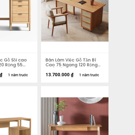
c Gỗ Sồi cao
Bàn Làm Việc Gỗ Tần Bì
20 Rộng 55
Cao 75 Ngang 120 Rộng
60 (cm)
₫
13.700.000
₫
1 năm trước
1 năm trước