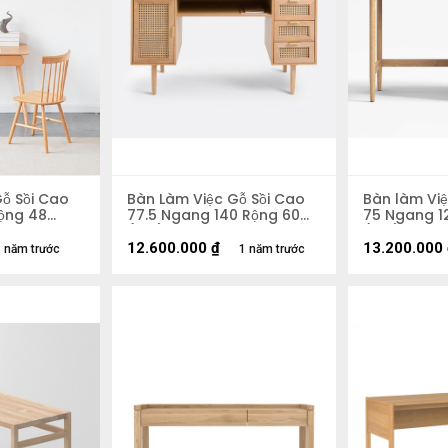
ỗ Sồi Cao
Bàn Làm Việc Gỗ Sồi Cao
Bàn làm Việ
ộng 48
77.5 Ngang 140 Rộng 60
75 Ngang 1
(cm)
(cm)
12.600.000
₫
13.200.000
 năm trước
1 năm trước