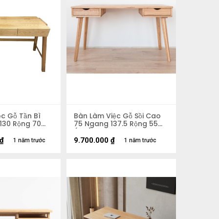
c Gỗ Tần Bì
Bàn Làm Việc Gỗ Sồi Cao
130 Rộng 70
75 Ngang 137.5 Rộng 55
(cm)
₫
9.700.000
₫
1 năm trước
1 năm trước