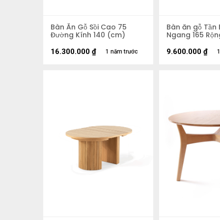
Bàn Ăn Gỗ Sồi Cao 75
Bàn ăn gỗ Tần 
Đường Kính 140 (cm)
Ngang 165 Rộn
16.300.000
₫
9.600.000
₫
1 năm trước
1