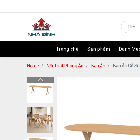
Trang chủ
Trang chủ
Sản phẩm
Sản phẩm
Danh Mụ
Danh Mụ
Home
Nội Thất Phòng Ăn
Bàn Ăn
Bàn Ăn Gỗ Sồ