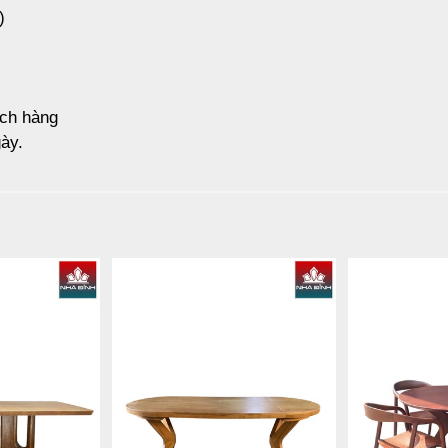
)
ách hàng
ày.