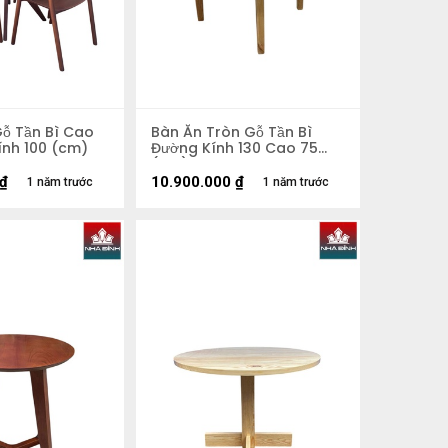
Gỗ Tần Bì Cao
Bàn Ăn Tròn Gỗ Tần Bì
ính 100 (cm)
Đường Kính 130 Cao 75
(cm)
₫
10.900.000
₫
1 năm trước
1 năm trước