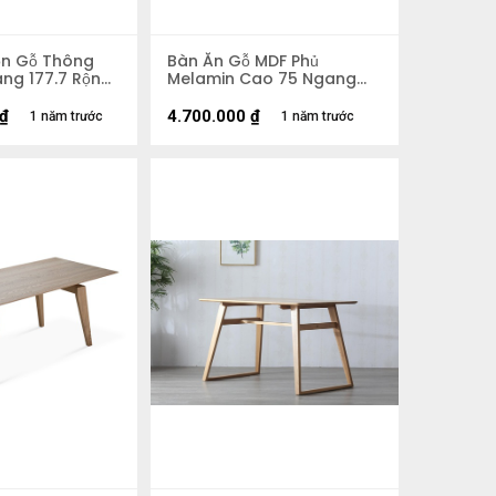
n Gỗ Thông
Bàn Ăn Gỗ MDF Phủ
ang 177.7 Rộng
Melamin Cao 75 Ngang
100 Rộng 80cm
₫
4.700.000
₫
1 năm trước
1 năm trước