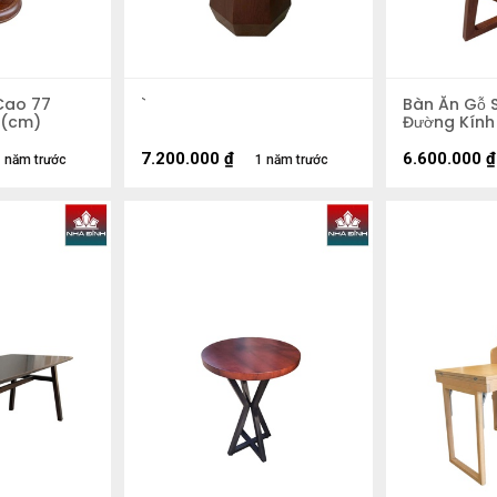
Cao 77
`
Bàn Ăn Gỗ 
 (cm)
Đường Kính
7.200.000
₫
6.600.000
₫
 năm trước
1 năm trước