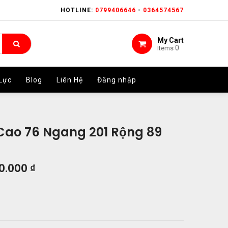
HOTLINE:
HOTLINE:
0799406646
0799406646
-
-
0364574567
0364574567
My Cart
My Cart
0
0
Items
Items
Lực
Lực
Blog
Blog
Liên Hệ
Liên Hệ
Đăng nhập
Đăng nhập
 Cao 76 Ngang 201 Rộng 89
0.000
₫