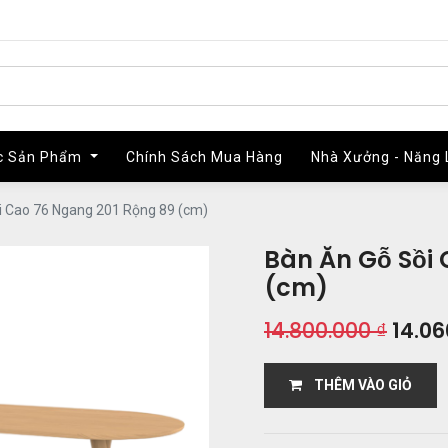
c Sản Phẩm
c Sản Phẩm
Chính Sách Mua Hàng
Chính Sách Mua Hàng
Nhà Xưởng - Năng 
Nhà Xưởng - Năng 
i Cao 76 Ngang 201 Rộng 89 (cm)
Bàn Ăn Gỗ Sồi
(cm)
14.800.000
₫
14.06
THÊM VÀO GIỎ