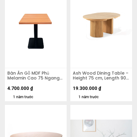
Bàn Ăn Gỗ MDF Phủ
Ash Wood Dining Table –
Melamin Cao 75 Ngang
Height 75 cm, Length 90–
100 Rộng 80cm
200 cm, Width 90 cm
4.700.000
₫
19.300.000
₫
1 năm trước
1 năm trước