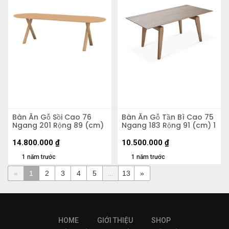
Bàn Ăn Gỗ Sồi Cao 76
Bàn Ăn Gỗ Tần Bì Cao 75
Ngang 201 Rộng 89 (cm)
Ngang 183 Rộng 91 (cm) 1
14.800.000
₫
10.500.000
₫
1 năm trước
1 năm trước
«
1
2
3
4
5
...
13
»
HOME
GIỚI THIỆU
SHOP