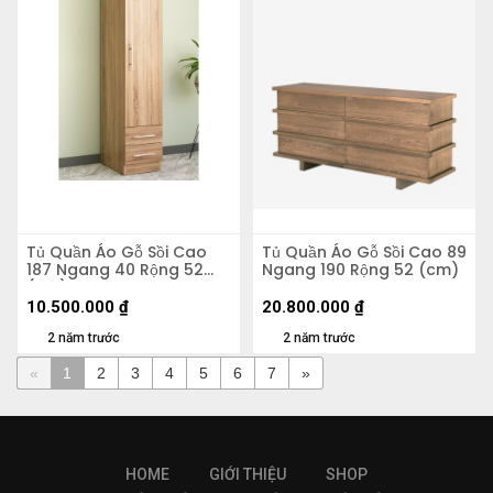
Tủ Quần Áo Gỗ Sồi Cao
Tủ Quần Áo Gỗ Sồi Cao 89
187 Ngang 40 Rộng 52
Ngang 190 Rộng 52 (cm)
(cm)
10.500.000
₫
20.800.000
₫
2 năm trước
2 năm trước
«
1
2
3
4
5
6
7
»
HOME
GIỚI THIỆU
SHOP