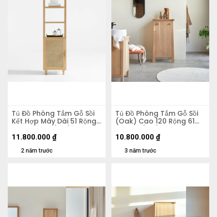
Tủ Đồ Phòng Tắm Gỗ Sồi
Tủ Đồ Phòng Tắm Gỗ Sồi
Kết Hợp Mây Dài 51 Rộng
(Oak) Cao 120 Rộng 61
49 Cao 183 (cm)
Sâu 47 (cm)
11.800.000
₫
10.800.000
₫
2 năm trước
3 năm trước