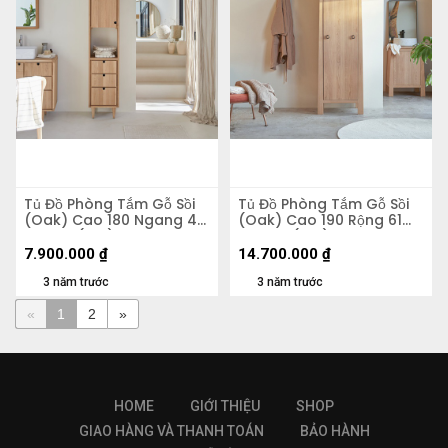
Tủ Đồ Phòng Tắm Gỗ Sồi
Tủ Đồ Phòng Tắm Gỗ Sồi
(Oak) Cao 180 Ngang 40
(Oak) Cao 190 Rộng 61
Sâu 35 (cm)
Sâu 47 (cm)
7.900.000
₫
14.700.000
₫
3 năm trước
3 năm trước
«
1
2
»
HOME
GIỚI THIỆU
SHOP
GIAO HÀNG VÀ THANH TOÁN
BẢO HÀNH