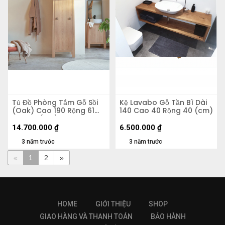
Tủ Đồ Phòng Tắm Gỗ Sồi
Kệ Lavabo Gỗ Tần Bì Dài
(Oak) Cao 190 Rộng 61
140 Cao 40 Rộng 40 (cm)
Sâu 47 (cm)
14.700.000
₫
6.500.000
₫
3 năm trước
3 năm trước
«
1
2
»
HOME
GIỚI THIỆU
SHOP
GIAO HÀNG VÀ THANH TOÁN
BẢO HÀNH