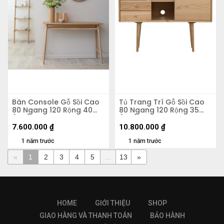
Bàn Console Gỗ Sồi Cao
Tủ Trang Trí Gỗ Sồi Cao
80 Ngang 120 Rộng 40
80 Ngang 120 Rộng 35
(cm)
(cm)
7.600.000
₫
10.800.000
₫
1 năm trước
1 năm trước
«
1
2
3
4
5
...
13
»
HOME
GIỚI THIỆU
SHOP
GIAO HÀNG VÀ THANH TOÁN
BẢO HÀNH