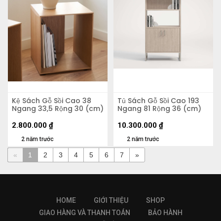
Kệ Sách Gỗ Sồi Cao 38
Tủ Sách Gỗ Sồi Cao 193
Ngang 33,5 Rộng 30 (cm)
Ngang 81 Rộng 36 (cm)
2.800.000
₫
10.300.000
₫
2 năm trước
2 năm trước
«
1
2
3
4
5
6
7
»
HOME
GIỚI THIỆU
SHOP
GIAO HÀNG VÀ THANH TOÁN
BẢO HÀNH