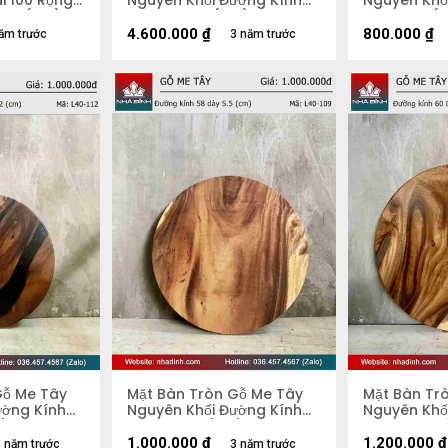
i 100 Rộng
Nguyên Khối Đường Kính
Nguyên Khố
2,8 (cm)
103 Dày 4,5 (cm)
47 Dày 5 (
4.600.000
₫
800.000
₫
ăm trước
3 năm trước
Gỗ Me Tây
Mặt Bàn Tròn Gỗ Me Tây
Mặt Bàn Tr
ường Kính
Nguyên Khối Đường Kính
Nguyên Khố
m)
58 Dày 5,5 (cm)
60 Dày 4.5
1.000.000
₫
1.200.000
₫
 năm trước
3 năm trước