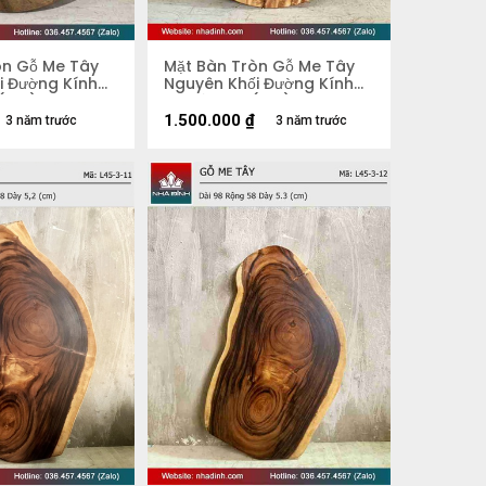
òn Gỗ Me Tây
Mặt Bàn Tròn Gỗ Me Tây
i Đường Kính
Nguyên Khối Đường Kính
 (cm)
74 Dày 3.8 (cm)
1.500.000
₫
3 năm trước
3 năm trước