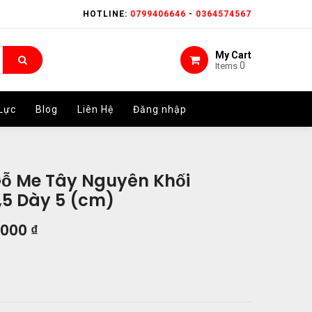
HOTLINE:
HOTLINE:
0799406646
0799406646
-
-
0364574567
0364574567
My Cart
My Cart
0
0
Items
Items
Lực
Lực
Blog
Blog
Liên Hệ
Liên Hệ
Đăng nhập
Đăng nhập
Gỗ Me Tây Nguyên Khối
,5 Dày 5 (cm)
.000
₫