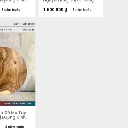
i Đường Kính
Nguyên Khối Dài 87 Rộng
cm)
50 Dày 5,4 (cm)
1.500.000
₫
3 năm trước
3 năm trước
òn Gỗ Me Tây
i Đường Kính
 (cm)
3 năm trước