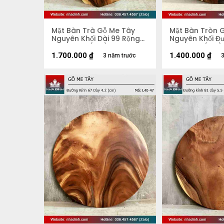
Mặt Bàn Trà Gỗ Me Tây
Mặt Bàn Tròn 
Nguyên Khối Dài 99 Rộng
Nguyên Khối Đ
51 Dày 5,2 (cm)
70 Dày 4 (cm)
1.700.000
₫
1.400.000
₫
3 năm trước
3