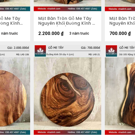
Gỗ Me Tây
Mặt Bàn Tròn Gỗ Me Tây
Mặt Bàn Tr
ường Kính
Nguyên Khối Đường Kính 81
Nguyên Khố
Dày 4,3 (cm)
54 Dày 4.4
2.200.000
₫
700.000
₫
 năm trước
3 năm trước