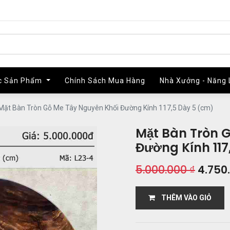
c Sản Phẩm
c Sản Phẩm
Chính Sách Mua Hàng
Chính Sách Mua Hàng
Nhà Xưởng - Năng 
Nhà Xưởng - Năng 
Mặt Bàn Tròn Gỗ Me Tây Nguyên Khối Đường Kính 117,5 Dày 5 (cm)
Mặt Bàn Tròn 
Đường Kính 117
5.000.000
₫
4.750
THÊM VÀO GIỎ