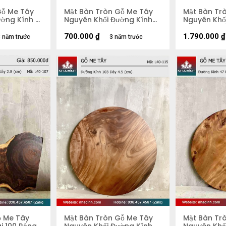
Gỗ Me Tây
Mặt Bàn Tròn Gỗ Me Tây
Mặt Bàn Tr
ờng Kính 81
Nguyên Khối Đường Kính
Nguyên Khối
59 Dày 4 (cm)
58 Dày 5,2
700.000
₫
1.790.000
₫
 năm trước
3 năm trước
ỗ Me Tây
Mặt Bàn Tròn Gỗ Me Tây
Mặt Bàn Tr