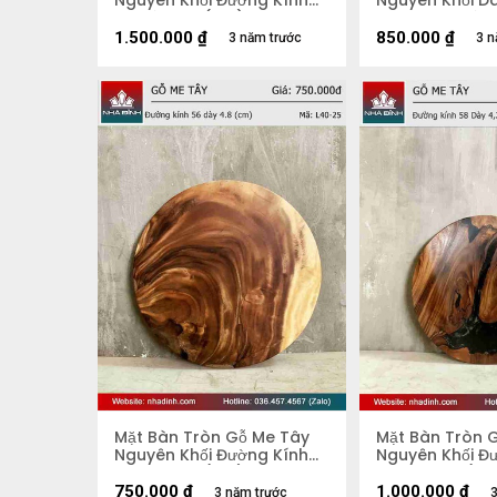
Nguyên Khối Đường Kính
Nguyên Khối Dà
74 Dày 3.9 (cm)
67-44-90 Dày 
1.500.000
₫
850.000
₫
3 năm trước
3 n
Mặt Bàn Tròn Gỗ Me Tây
Mặt Bàn Tròn 
Nguyên Khối Đường Kính
Nguyên Khối Đ
56 Dày 4,8 (cm)
58 Dày 4,2 (c
750.000
₫
1.000.000
₫
3 năm trước
3