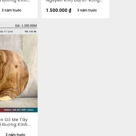
i Đường Kính
Nguyên Khối Dài 87 Rộng
cm)
50 Dày 5,4 (cm)
1.500.000
₫
3 năm trước
3 năm trước
òn Gỗ Me Tây
i Đường Kính
 (cm)
3 năm trước