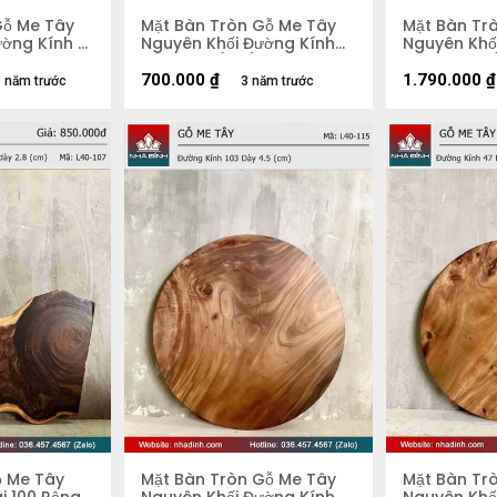
Gỗ Me Tây
Mặt Bàn Tròn Gỗ Me Tây
Mặt Bàn Tr
ờng Kính 81
Nguyên Khối Đường Kính
Nguyên Khối
59 Dày 4 (cm)
58 Dày 5,2
700.000
₫
1.790.000
₫
 năm trước
3 năm trước
ỗ Me Tây
Mặt Bàn Tròn Gỗ Me Tây
Mặt Bàn Tr