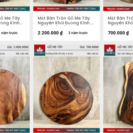
Gỗ Me Tây
Mặt Bàn Tròn Gỗ Me Tây
Mặt Bàn Tr
ường Kính
Nguyên Khối Đường Kính 81
Nguyên Khố
Dày 4,3 (cm)
54 Dày 4.4
2.200.000
₫
700.000
₫
 năm trước
3 năm trước