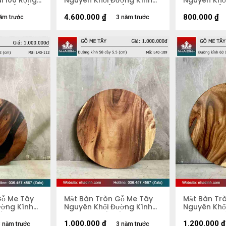
i 100 Rộng
Nguyên Khối Đường Kính
Nguyên Khố
2,8 (cm)
103 Dày 4,5 (cm)
47 Dày 5 (
4.600.000
₫
800.000
₫
ăm trước
3 năm trước
Gỗ Me Tây
Mặt Bàn Tròn Gỗ Me Tây
Mặt Bàn Tr
ường Kính
Nguyên Khối Đường Kính
Nguyên Khố
m)
58 Dày 5,5 (cm)
60 Dày 4.5
1.000.000
₫
1.200.000
₫
 năm trước
3 năm trước