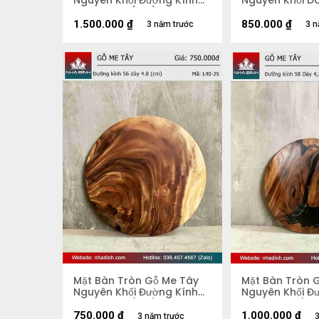
Nguyên Khối Đường Kính
Nguyên Khối Dà
74 Dày 3.9 (cm)
67-44-90 Dày 
1.500.000
₫
850.000
₫
3 năm trước
3 n
Mặt Bàn Tròn Gỗ Me Tây
Mặt Bàn Tròn 
Nguyên Khối Đường Kính
Nguyên Khối Đ
56 Dày 4,8 (cm)
58 Dày 4,2 (c
750.000
₫
1.000.000
₫
3 năm trước
3