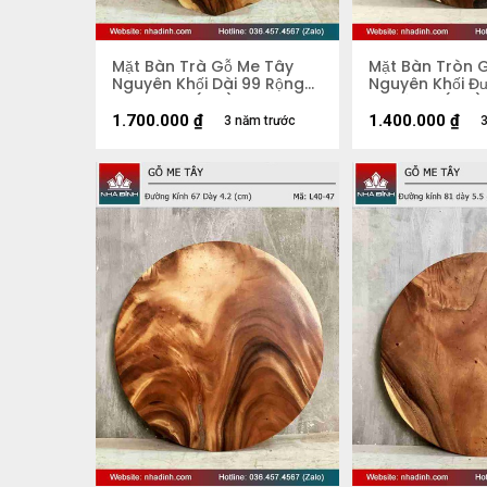
Mặt Bàn Trà Gỗ Me Tây
Mặt Bàn Tròn 
Nguyên Khối Dài 99 Rộng
Nguyên Khối Đ
51 Dày 5,2 (cm)
70 Dày 4 (cm)
1.700.000
₫
1.400.000
₫
3 năm trước
3