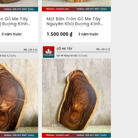
òn Gỗ Me Tây
Mặt Bàn Tròn Gỗ Me Tây
i Đường Kính
Nguyên Khối Đường Kính
 (cm)
74 Dày 3.8 (cm)
1.500.000
₫
3 năm trước
3 năm trước