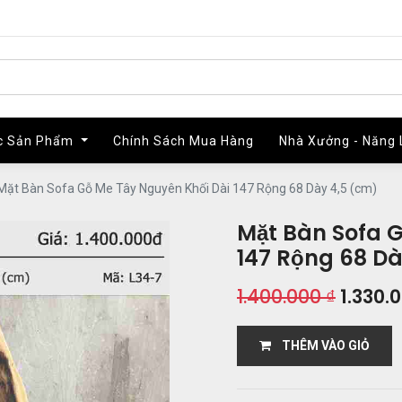
c Sản Phẩm
c Sản Phẩm
Chính Sách Mua Hàng
Chính Sách Mua Hàng
Nhà Xưởng - Năng 
Nhà Xưởng - Năng 
Mặt Bàn Sofa Gỗ Me Tây Nguyên Khối Dài 147 Rộng 68 Dày 4,5 (cm)
Mặt Bàn Sofa 
147 Rộng 68 Dà
1.400.000
₫
1.330.
THÊM VÀO GIỎ