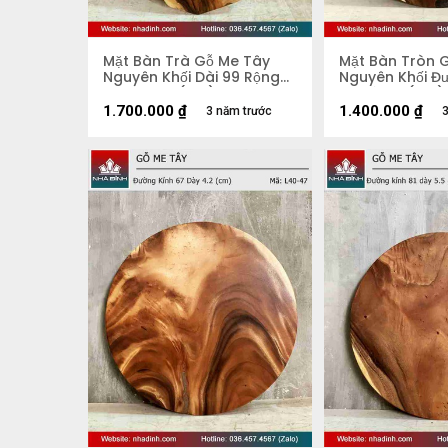
Mặt Bàn Trà Gỗ Me Tây
Mặt Bàn Tròn 
Nguyên Khối Dài 99 Rộng
Nguyên Khối Đ
51 Dày 5,2 (cm)
70 Dày 4 (cm)
1.700.000
₫
1.400.000
₫
3 năm trước
3