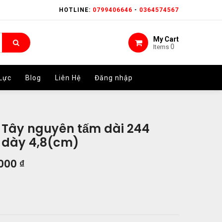
HOTLINE:
HOTLINE:
0799406646
0799406646
-
-
0364574567
0364574567
My Cart
My Cart
0
0
Items
Items
Lực
Lực
Blog
Blog
Liên Hệ
Liên Hệ
Đăng nhập
Đăng nhập
 Tây nguyên tấm dài 244
 dày 4,8(cm)
.000
₫