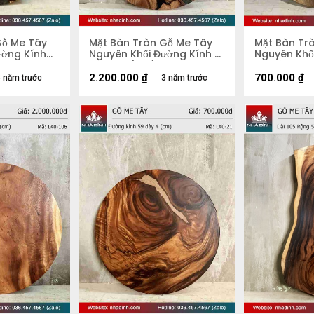
Gỗ Me Tây
Mặt Bàn Tròn Gỗ Me Tây
Mặt Bàn Tr
ường Kính
Nguyên Khối Đường Kính 81
Nguyên Khố
Dày 4,3 (cm)
54 Dày 4.4
2.200.000
₫
700.000
₫
 năm trước
3 năm trước