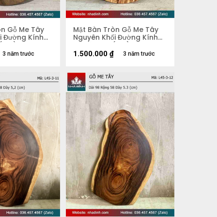
òn Gỗ Me Tây
Mặt Bàn Tròn Gỗ Me Tây
i Đường Kính
Nguyên Khối Đường Kính
 (cm)
74 Dày 3.8 (cm)
1.500.000
₫
3 năm trước
3 năm trước