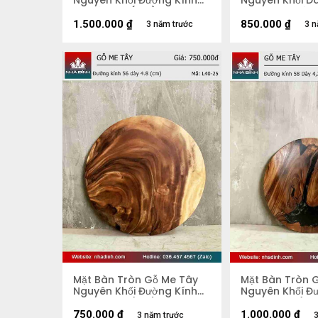
Nguyên Khối Đường Kính
Nguyên Khối Dà
74 Dày 3.9 (cm)
67-44-90 Dày 
1.500.000
₫
850.000
₫
3 năm trước
3 n
Mặt Bàn Tròn Gỗ Me Tây
Mặt Bàn Tròn 
Nguyên Khối Đường Kính
Nguyên Khối Đ
56 Dày 4,8 (cm)
58 Dày 4,2 (c
750.000
₫
1.000.000
₫
3 năm trước
3