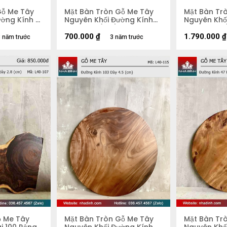
Gỗ Me Tây
Mặt Bàn Tròn Gỗ Me Tây
Mặt Bàn Tr
ờng Kính 81
Nguyên Khối Đường Kính
Nguyên Khối
59 Dày 4 (cm)
58 Dày 5,2
700.000
₫
1.790.000
₫
 năm trước
3 năm trước
ỗ Me Tây
Mặt Bàn Tròn Gỗ Me Tây
Mặt Bàn Tr