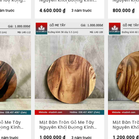
i 100 Rộng
Nguyên Khối Đường Kính
Nguyên Khố
2,8 (cm)
103 Dày 4,5 (cm)
47 Dày 5 (
4.600.000
₫
800.000
₫
ăm trước
3 năm trước
Gỗ Me Tây
Mặt Bàn Tròn Gỗ Me Tây
Mặt Bàn Tr
ường Kính
Nguyên Khối Đường Kính
Nguyên Khố
m)
58 Dày 5,5 (cm)
60 Dày 4.5
1.000.000
₫
1.200.000
₫
 năm trước
3 năm trước