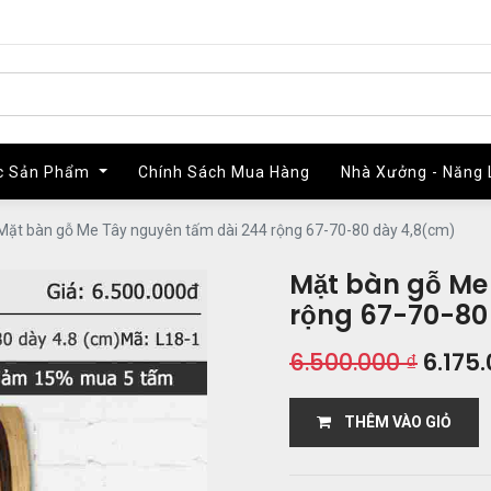
c Sản Phẩm
c Sản Phẩm
Chính Sách Mua Hàng
Chính Sách Mua Hàng
Nhà Xưởng - Năng 
Nhà Xưởng - Năng 
Mặt bàn gỗ Me Tây nguyên tấm dài 244 rộng 67-70-80 dày 4,8(cm)
Mặt bàn gỗ Me
rộng 67-70-80
6.500.000
₫
6.175
THÊM VÀO GIỎ