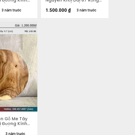
i Đường Kính
Nguyên Khối Dài 87 Rộng
cm)
50 Dày 5,4 (cm)
1.500.000
₫
3 năm trước
3 năm trước
òn Gỗ Me Tây
i Đường Kính
 (cm)
3 năm trước