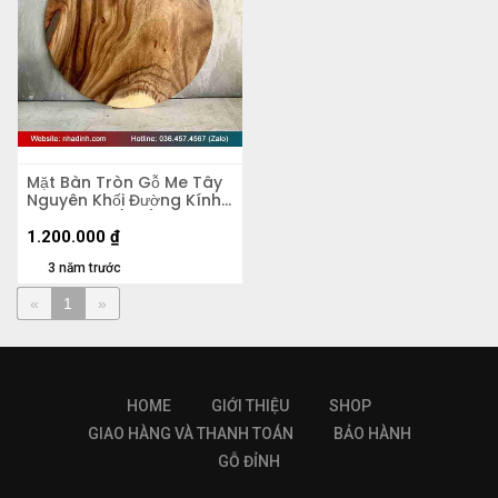
Mặt Bàn Tròn Gỗ Me Tây
Nguyên Khối Đường Kính
60 Dày 4.5 (cm)
1.200.000
₫
3 năm trước
«
1
»
HOME
GIỚI THIỆU
SHOP
GIAO HÀNG VÀ THANH TOÁN
BẢO HÀNH
GỖ ĐỈNH