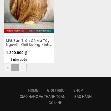
Mặt Bàn Tròn Gỗ Me Tây
Nguyên Khối Đường Kính
60 Dày 4.5 (cm)
1.200.000
₫
3 năm trước
«
1
»
HOME
GIỚI THIỆU
SHOP
GIAO HÀNG VÀ THANH TOÁN
BẢO HÀNH
GỖ ĐỈNH