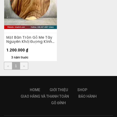
Mặt Bàn Tròn Gỗ Me Tây
Nguyên Khối Đường Kính
60 Dày 4.5 (cm)
1.200.000
₫
3 năm trước
«
1
»
HOME
GIỚI THIỆU
SHOP
GIAO HÀNG VÀ THANH TOÁN
BẢO HÀNH
GỖ ĐỈNH