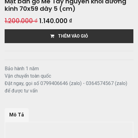
Mặt bàn gỗ Me Tây nguyên khối đường
kính 70x59 dày 5 (cm)
1.200.000
₫
1.140.000
₫
THÊM VÀO GIỎ
Bảo hành 1 năm
Vận chuyển toàn quốc
Đặt ngay, gọi số 0799406646 (zalo) - 0364574567 (zalo)
để được tư vấn
Mô Tả