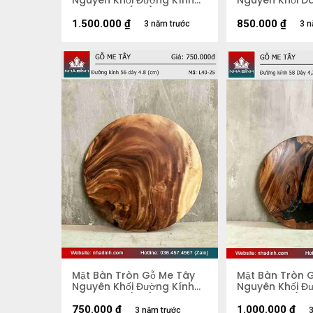
Nguyên Khối Đường Kính
Nguyên Khối Dà
74 Dày 3.9 (cm)
67-44-90 Dày 
1.500.000
₫
850.000
₫
3 năm trước
3 n
Mặt Bàn Tròn Gỗ Me Tây
Mặt Bàn Tròn 
Nguyên Khối Đường Kính
Nguyên Khối Đ
56 Dày 4,8 (cm)
58 Dày 4,2 (c
750.000
₫
1.000.000
₫
3 năm trước
3