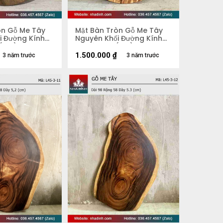
òn Gỗ Me Tây
Mặt Bàn Tròn Gỗ Me Tây
i Đường Kính
Nguyên Khối Đường Kính
 (cm)
74 Dày 3.8 (cm)
1.500.000
₫
3 năm trước
3 năm trước