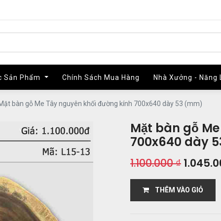
c Sản Phẩm
c Sản Phẩm
Chính Sách Mua Hàng
Chính Sách Mua Hàng
Nhà Xưởng - Năng 
Nhà Xưởng - Năng 
Mặt bàn gỗ Me Tây nguyên khối đường kính 700x640 dày 53 (mm)
Mặt bàn gỗ Me
700x640 dày 
1.100.000
₫
1.045.
THÊM VÀO GIỎ