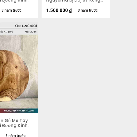
i Đường Kính
Nguyên Khối Dài 87 Rộng
cm)
50 Dày 5,4 (cm)
1.500.000
₫
3 năm trước
3 năm trước
òn Gỗ Me Tây
i Đường Kính
 (cm)
3 năm trước