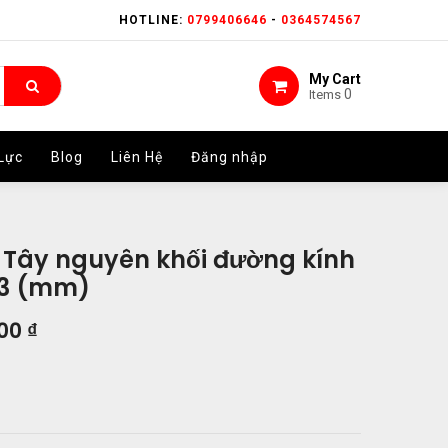
HOTLINE:
HOTLINE:
0799406646
0799406646
-
-
0364574567
0364574567
My Cart
My Cart
0
0
Items
Items
Lực
Lực
Blog
Blog
Liên Hệ
Liên Hệ
Đăng nhập
Đăng nhập
 Tây nguyên khối đường kính
53 (mm)
000
₫