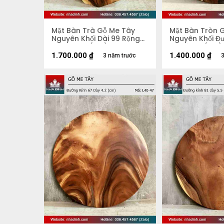
Mặt Bàn Trà Gỗ Me Tây
Mặt Bàn Tròn 
Nguyên Khối Dài 99 Rộng
Nguyên Khối Đ
51 Dày 5,2 (cm)
70 Dày 4 (cm)
1.700.000
₫
1.400.000
₫
3 năm trước
3