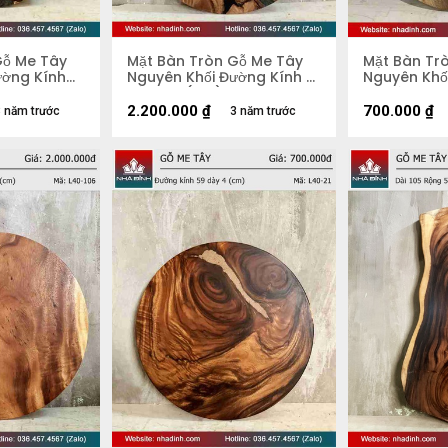
Gỗ Me Tây
Mặt Bàn Tròn Gỗ Me Tây
Mặt Bàn Tr
ường Kính
Nguyên Khối Đường Kính 81
Nguyên Khố
Dày 4,3 (cm)
54 Dày 4.4
2.200.000
₫
700.000
₫
 năm trước
3 năm trước