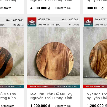
i 100 Rộng
Nguyên Khối Đường Kính
Nguyên Khố
2,8 (cm)
103 Dày 4,5 (cm)
47 Dày 5 (
4.600.000
₫
800.000
₫
ăm trước
3 năm trước
Gỗ Me Tây
Mặt Bàn Tròn Gỗ Me Tây
Mặt Bàn Tr
ường Kính
Nguyên Khối Đường Kính
Nguyên Khố
m)
58 Dày 5,5 (cm)
60 Dày 4.5
1.000.000
₫
1.200.000
₫
 năm trước
3 năm trước