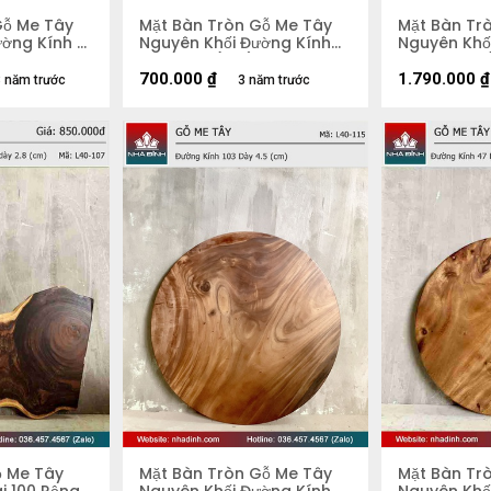
Gỗ Me Tây
Mặt Bàn Tròn Gỗ Me Tây
Mặt Bàn Tr
ờng Kính 81
Nguyên Khối Đường Kính
Nguyên Khối
59 Dày 4 (cm)
58 Dày 5,2
700.000
₫
1.790.000
₫
 năm trước
3 năm trước
ỗ Me Tây
Mặt Bàn Tròn Gỗ Me Tây
Mặt Bàn Tr