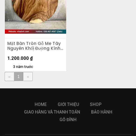
Mặt Bàn Tròn Gỗ Me Tây
Nguyên Khối Đường Kính
60 Dày 4.5 (cm)
1.200.000
₫
3 năm trước
«
1
»
HOME
GIỚI THIỆU
SHOP
GIAO HÀNG VÀ THANH TOÁN
BẢO HÀNH
GỖ ĐỈNH