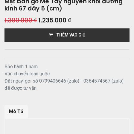
Mặt bàn gỗ Me Tây nguyên khối đường
kính 67 dày 5 (cm)
1.300.000
₫
1.235.000
₫
THÊM VÀO GIỎ
Bảo hành 1 năm
Vận chuyển toàn quốc
Đặt ngay, gọi số 0799406646 (zalo) - 0364574567 (zalo)
để được tư vấn
Mô Tả