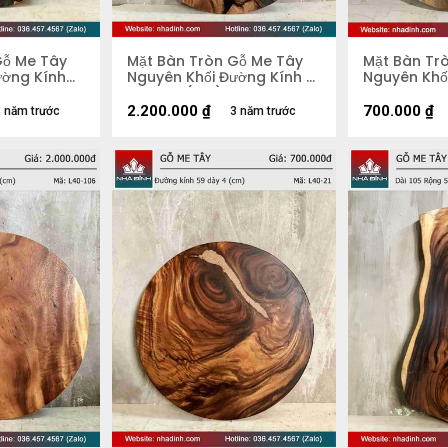
Gỗ Me Tây
Mặt Bàn Tròn Gỗ Me Tây
Mặt Bàn Tr
ường Kính
Nguyên Khối Đường Kính 81
Nguyên Khố
Dày 4,3 (cm)
54 Dày 4.4
2.200.000
₫
700.000
₫
 năm trước
3 năm trước