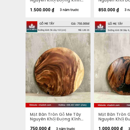
Nguyên Khối Đường Kính
Nguyên Khối Dà
74 Dày 3.9 (cm)
67-44-90 Dày 
1.500.000
₫
850.000
₫
3 năm trước
3 n
Mặt Bàn Tròn Gỗ Me Tây
Mặt Bàn Tròn 
Nguyên Khối Đường Kính
Nguyên Khối Đ
56 Dày 4,8 (cm)
58 Dày 4,2 (c
750.000
₫
1.000.000
₫
3 năm trước
3