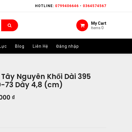
HOTLINE:
HOTLINE:
0799406646
0799406646
-
-
0364574567
0364574567
My Cart
My Cart
0
0
Items
Items
Lực
Lực
Blog
Blog
Liên Hệ
Liên Hệ
Đăng nhập
Đăng nhập
)
 Tây Nguyên Khối Dài 395
-73 Dày 4,8 (cm)
.000
₫