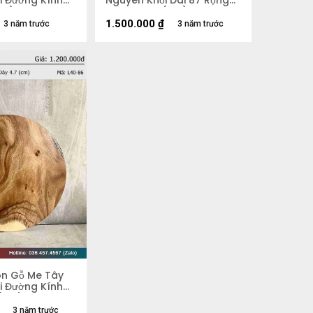
i Đường Kính
Nguyên Khối Dài 87 Rộng
cm)
50 Dày 5,4 (cm)
1.500.000
₫
3 năm trước
3 năm trước
òn Gỗ Me Tây
i Đường Kính
 (cm)
3 năm trước