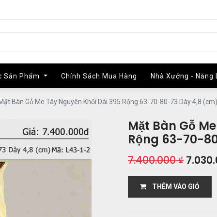
c Sản Phẩm
c Sản Phẩm
Chính Sách Mua Hàng
Chính Sách Mua Hàng
Nhà Xưởng - Năng 
Nhà Xưởng - Năng 
Mặt Bàn Gỗ Me Tây Nguyên Khối Dài 395 Rộng 63-70-80-73 Dày 4,8 (cm
Mặt Bàn Gỗ Me
Rộng 63-70-80
7.400.000
₫
7.030
THÊM VÀO GIỎ