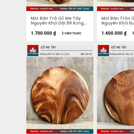
Mặt Bàn Trà Gỗ Me Tây
Mặt Bàn Tròn 
Nguyên Khối Dài 99 Rộng
Nguyên Khối Đ
51 Dày 5,2 (cm)
70 Dày 4 (cm)
1.700.000
₫
1.400.000
₫
3 năm trước
3