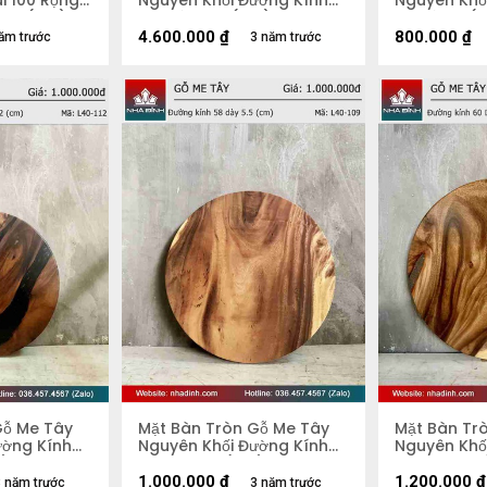
i 100 Rộng
Nguyên Khối Đường Kính
Nguyên Khố
2,8 (cm)
103 Dày 4,5 (cm)
47 Dày 5 (
4.600.000
₫
800.000
₫
ăm trước
3 năm trước
Gỗ Me Tây
Mặt Bàn Tròn Gỗ Me Tây
Mặt Bàn Tr
ường Kính
Nguyên Khối Đường Kính
Nguyên Khố
m)
58 Dày 5,5 (cm)
60 Dày 4.5
1.000.000
₫
1.200.000
₫
 năm trước
3 năm trước