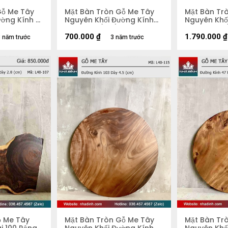
Gỗ Me Tây
Mặt Bàn Tròn Gỗ Me Tây
Mặt Bàn Tr
ờng Kính 81
Nguyên Khối Đường Kính
Nguyên Khối
59 Dày 4 (cm)
58 Dày 5,2
700.000
₫
1.790.000
₫
 năm trước
3 năm trước
ỗ Me Tây
Mặt Bàn Tròn Gỗ Me Tây
Mặt Bàn Tr