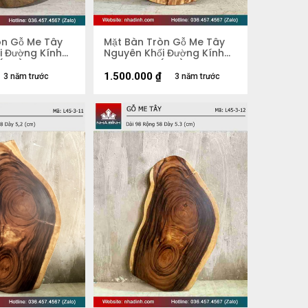
òn Gỗ Me Tây
Mặt Bàn Tròn Gỗ Me Tây
i Đường Kính
Nguyên Khối Đường Kính
 (cm)
74 Dày 3.8 (cm)
1.500.000
₫
3 năm trước
3 năm trước