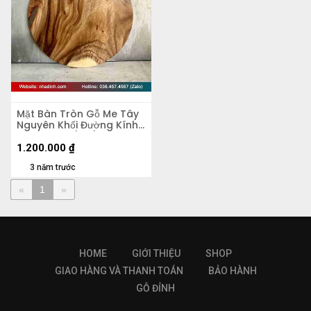
Mặt Bàn Tròn Gỗ Me Tây
Nguyên Khối Đường Kính
60 Dày 4.5 (cm)
1.200.000
₫
3 năm trước
«
1
»
HOME
GIỚI THIỆU
SHOP
GIAO HÀNG VÀ THANH TOÁN
BẢO HÀNH
GỖ ĐỈNH