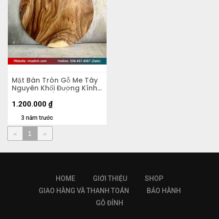
Mặt Bàn Tròn Gỗ Me Tây
Nguyên Khối Đường Kính
60 Dày 4.5 (cm)
1.200.000
₫
3 năm trước
«
1
»
HOME
GIỚI THIỆU
SHOP
GIAO HÀNG VÀ THANH TOÁN
BẢO HÀNH
GỖ ĐỈNH