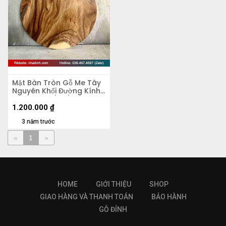
Mặt Bàn Tròn Gỗ Me Tây
Nguyên Khối Đường Kính
60 Dày 4.5 (cm)
1.200.000
₫
3 năm trước
«
1
»
HOME
GIỚI THIỆU
SHOP
GIAO HÀNG VÀ THANH TOÁN
BẢO HÀNH
GỖ ĐỈNH