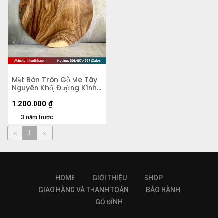
Mặt Bàn Tròn Gỗ Me Tây
Nguyên Khối Đường Kính
60 Dày 4.5 (cm)
1.200.000
₫
3 năm trước
«
1
»
HOME
GIỚI THIỆU
SHOP
GIAO HÀNG VÀ THANH TOÁN
BẢO HÀNH
GỖ ĐỈNH