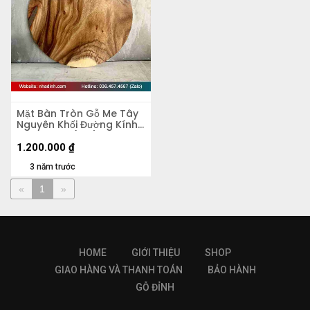
Mặt Bàn Tròn Gỗ Me Tây
Nguyên Khối Đường Kính
60 Dày 4.5 (cm)
1.200.000
₫
3 năm trước
«
1
»
HOME
GIỚI THIỆU
SHOP
GIAO HÀNG VÀ THANH TOÁN
BẢO HÀNH
GỖ ĐỈNH